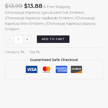
Original
Current
$
13.99
$
13.88
& Free Shipping
price
price
(Chorwacja) Kapelusz typu bucket hat Emblem,
was:
is:
(Chorwacja) Kapelusz wędkarski Emblem, (Chorwacja)
$13.99.
$13.88.
Kapelusz letni Emblem, (Chorwacja) Kapelusz plażowy
Emblem
(Chorwacja)
ADD TO CART
-
+
Kapelusz
typu
Category:
PL
Tag:
PL
bucket
Guaranteed Safe Checkout
dla
mężczyzn
i
kobiet
Herb
(Chorwacji)
Letni
kapelusz
wędkarski