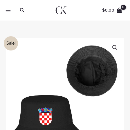
Skip
Search
to
$
0.00
content
Sale!