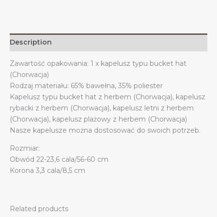
na
świeżym
powietrzu
w
Description
kolorze
czarnym
Zawartość opakowania: 1 x kapelusz typu bucket hat
quantity
(Chorwacja)
Rodzaj materiału: 65% bawełna, 35% poliester
Kapelusz typu bucket hat z herbem (Chorwacja), kapelusz
rybacki z herbem (Chorwacja), kapelusz letni z herbem
(Chorwacja), kapelusz plażowy z herbem (Chorwacja)
Nasze kapelusze można dostosować do swoich potrzeb.
Rozmiar:
Obwód 22-23,6 cala/56-60 cm
Korona 3,3 cala/8,5 cm
Related products