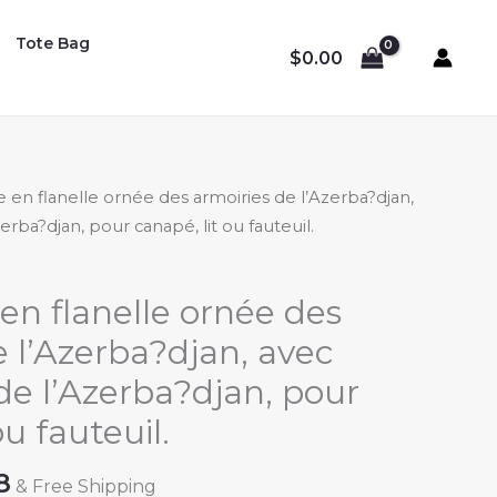
Tote Bag
$
0.00
 en flanelle ornée des armoiries de l’Azerba?djan,
rba?djan, pour canapé, lit ou fauteuil.
en flanelle ornée des
e l’Azerba?djan, avec
e l’Azerba?djan, pour
ou fauteuil.
Price
8
& Free Shipping