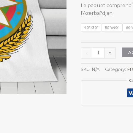
Le paquet comprend?: 1
l’Azerba?djan
40"x30"
50"x40"
60"
Couverture
A
-
+
en
flanelle
SKU:
N/A
Category:
FR
ornée
G
des
armoiries
de
l'Azerba?
djan,
avec
l'emblème