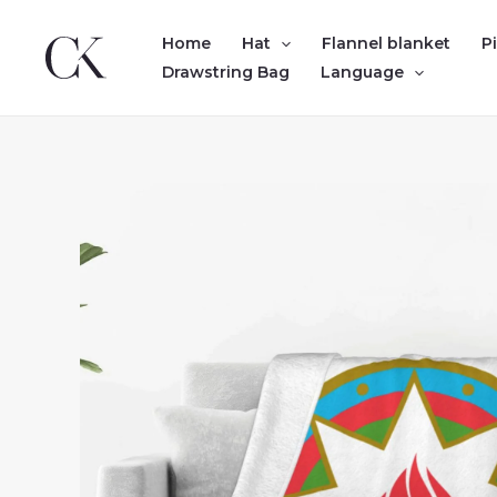
Skip
to
Home
Hat
Flannel blanket
P
content
Drawstring Bag
Language