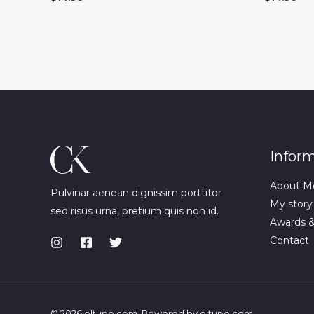
Infor
About M
Pulvinar aenean dignissim porttitor
My story
sed risus urna, pretium quis non id.
Awards 
Contact
© 2026 eltupe.com. Powered by eltupe.com