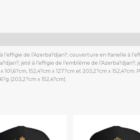
de
l'Azerba?
djan,
pour
canapé,
lit
ou
l’effigie de l’Azerba?djan?; couverture en flanelle à l’e
fauteuil.
?djan?; jeté à l’effigie de l’emblème de l’Azerba?djan?; 
quantity
m x 101,6?cm, 152,4?cm x 127?cm et 203,2?cm x 152,4?cm. 
66?g (203,2?cm x 152,4?cm).