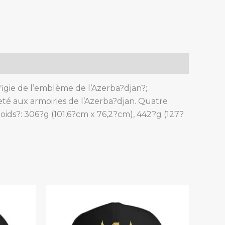
ffigie de l’emblème de l’Azerba?djan?;
jeté aux armoiries de l’Azerba?djan. Quatre
Poids?: 306?g (101,6?cm x 76,2?cm), 442?g (127?