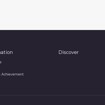
mation
Discover
e
& Achievement