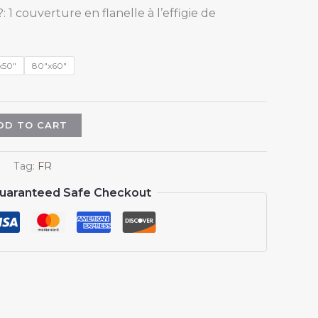
range:
 couverture en flanelle à l’effigie de
$18.98
through
$45.98
x50"
80"x60"
DD TO CART
Tag:
FR
uaranteed Safe Checkout