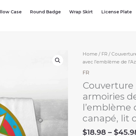
illow Case
Round Badge
Wrap Skirt
License Plate
Home
/
FR
/ Couverture
avec l’emblème de l’Aze
FR
Couverture 
armoiries d
l’emblème d
canapé, lit 
$
18.98
–
$
45.9