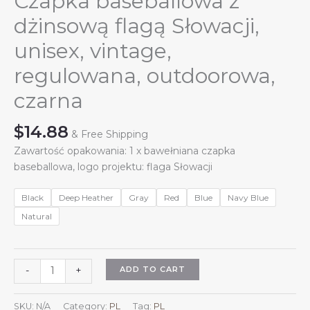
Czapka baseballowa z
dżinsową flagą Słowacji,
unisex, vintage,
regulowana, outdoorowa,
czarna
$
14.88
& Free Shipping
Zawartość opakowania: 1 x bawełniana czapka
baseballowa, logo projektu: flaga Słowacji
Black
Deep Heather
Gray
Red
Blue
Navy Blue
Natural
Czapka
ADD TO CART
-
+
baseballowa
z
SKU:
N/A
Category:
PL
Tag:
PL