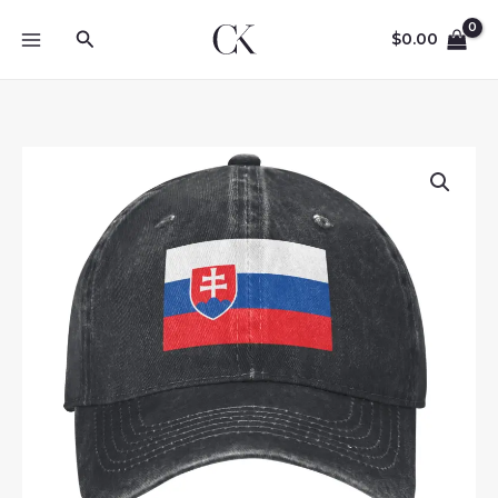
Skip
Search
to
$
0.00
content