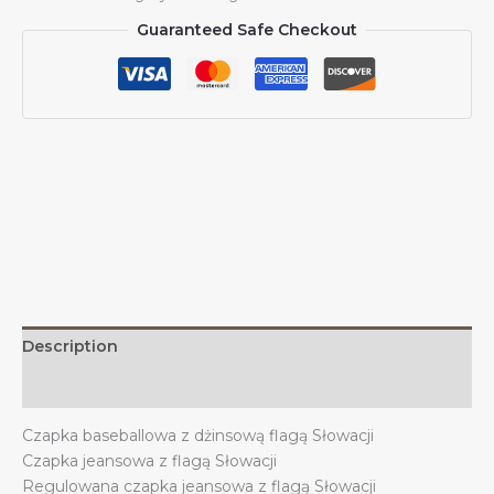
dżinsową
Guaranteed Safe Checkout
flagą
Słowacji,
unisex,
vintage,
regulowana,
outdoorowa,
czarna
quantity
Description
Additional information
Czapka baseballowa z dżinsową flagą Słowacji
Czapka jeansowa z flagą Słowacji
Regulowana czapka jeansowa z flagą Słowacji