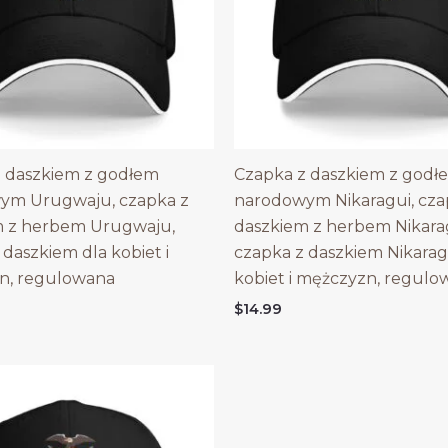
 daszkiem z godłem
Czapka z daszkiem z godł
ym Urugwaju, czapka z
narodowym Nikaragui, cza
m z herbem Urugwaju,
daszkiem z herbem Nikara
 daszkiem dla kobiet i
czapka z daszkiem Nikarag
n, regulowana
kobiet i mężczyzn, regulo
$
14.99