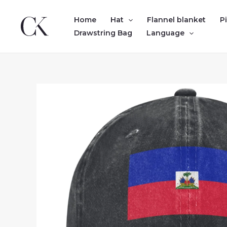
Skip
to
Home
Hat
Flannel blanket
P
content
Drawstring Bag
Language