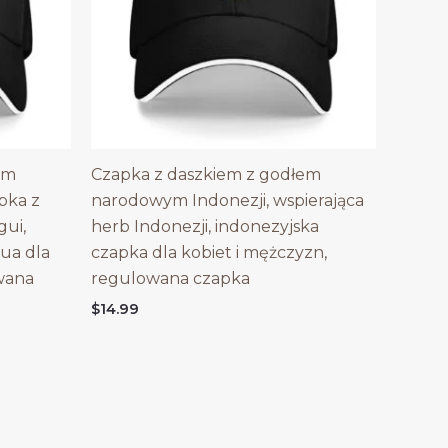
em
Czapka z daszkiem z godłem
pka z
narodowym Indonezji, wspierająca
gui,
herb Indonezji, indonezyjska
ua dla
czapka dla kobiet i mężczyzn,
wana
regulowana czapka
$
14.99