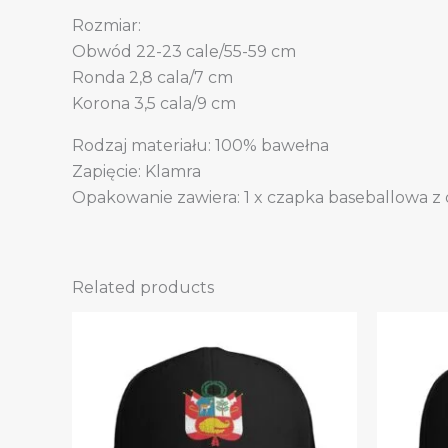
Rozmiar:
Obwód 22-23 cale/55-59 cm
Ronda 2,8 cala/7 cm
Korona 3,5 cala/9 cm
Rodzaj materiału: 100% bawełna
Zapięcie: Klamra
Opakowanie zawiera: 1 x czapka baseballowa z dż
Related products