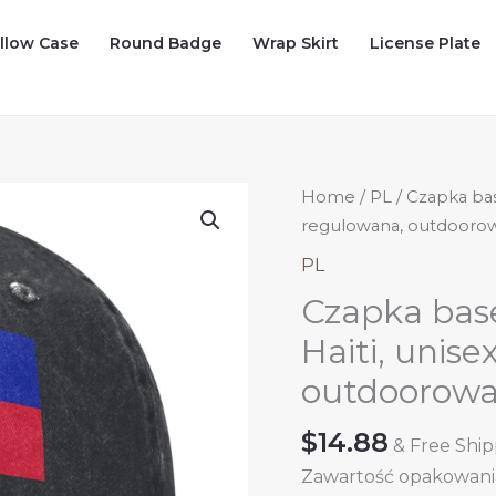
illow Case
Round Badge
Wrap Skirt
License Plate
Home
/
PL
/ Czapka base
regulowana, outdoorow
PL
Czapka base
Haiti, unise
outdoorowa
$
14.88
& Free Shi
Zawartość opakowania