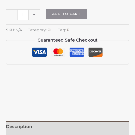
Czapka
ADD TO CART
-
+
baseballowa
z
SKU:
N/A
Category:
PL
Tag:
PL
herbem
Guaranteed Safe Checkout
Słowacji
dla
mężczyzn
i
kobiet,
regulowana,
czapka
typu
trucker,
czapka
z
daszkiem
quantity
Description