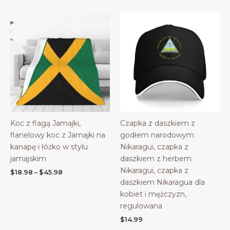
Koc z flagą Jamajki,
Czapka z daszkiem z
flanelowy koc z Jamajki na
godłem narodowym
kanapę i łóżko w stylu
Nikaragui, czapka z
jamajskim
daszkiem z herbem
Nikaragui, czapka z
Price
$
18.98
–
$
45.98
range:
daszkiem Nikaragua dla
$18.98
kobiet i mężczyzn,
through
$45.98
regulowana
$
14.99