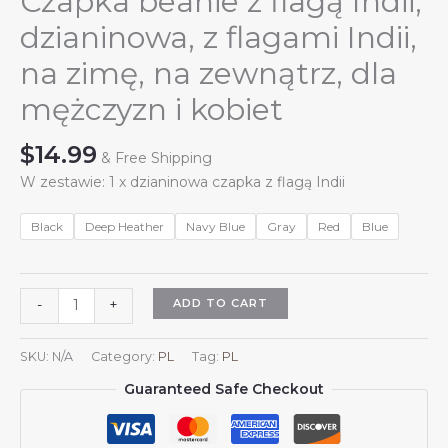
Czapka beanie z flagą Indii,
dzianinowa, z flagami Indii,
na zimę, na zewnątrz, dla
mężczyzn i kobiet
$
14.99
& Free Shipping
W zestawie: 1 x dzianinowa czapka z flagą Indii
Black
Deep Heather
Navy Blue
Gray
Red
Blue
Czapka
ADD TO CART
-
+
beanie
z
SKU:
N/A
Category:
PL
Tag:
PL
flagą
Guaranteed Safe Checkout
Indii,
dzianinowa,
z