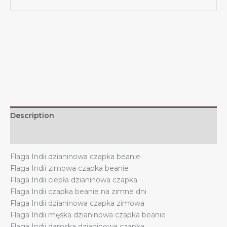
flagami
Indii,
na
zimę,
na
zewnątrz,
dla
mężczyzn
i
kobiet
Description
quantity
Additional information
Flaga Indii dzianinowa czapka beanie
Flaga Indii zimowa czapka beanie
Flaga Indii ciepła dzianinowa czapka
Flaga Indii czapka beanie na zimne dni
Flaga Indii dzianinowa czapka zimowa
Flaga Indii męska dzianinowa czapka beanie
Flaga Indii damska dzianinowa czapka