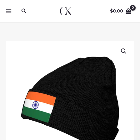
Skip
Search
to
$
0.00
content