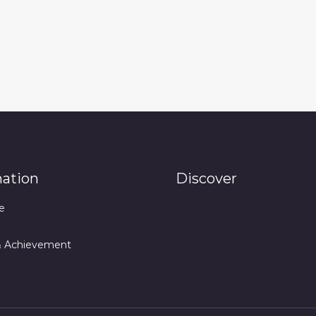
mation
Discover
e
& Achievement