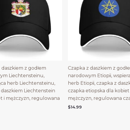
 daszkiem z godłem
Czapka z daszkiem z godł
ym Liechtensteinu,
narodowym Etiopii, wspier
ąca herb Liechtensteinu,
herb Etiopii, czapka z dasz
 daszkiem Liechtenstein
czapka etiopska dla kobiet 
et i mężczyzn, regulowana
mężczyzn, regulowana cz
$
14.99