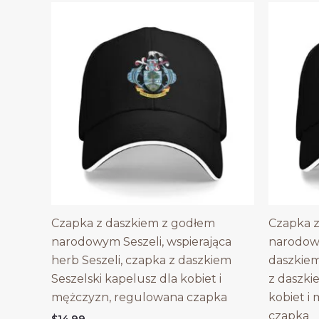
Czapka z daszkiem z godłem
Czapka z
narodowym Seszeli, wspierająca
narodowy
herb Seszeli, czapka z daszkiem
daszkiem
Seszelski kapelusz dla kobiet i
z daszki
mężczyzn, regulowana czapka
kobiet i
czapka
$
14.99