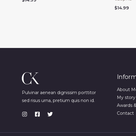
$
14.99
Infor
About M
Pulvinar aenean dignissim porttitor
My story
sed risus urna, pretium quis non id.
Awards 
Contact