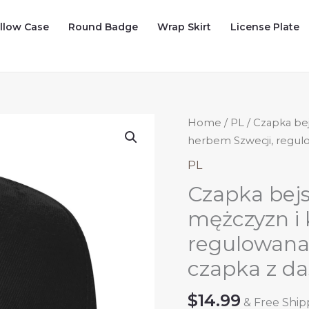
illow Case
Round Badge
Wrap Skirt
License Plate
Home
/
PL
/ Czapka bej
herbem Szwecji, regulo
PL
Czapka bejs
mężczyzn i 
regulowana,
czapka z d
$
14.99
& Free Ship