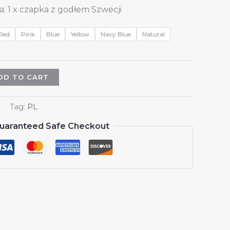
: 1 x czapka z godłem Szwecji
Red
Pink
Blue
Yellow
Navy Blue
Natural
DD TO CART
Tag:
PL
uaranteed Safe Checkout