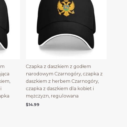
em
Czapka z daszkiem z godłem
ająca
narodowym Czarnogóry, czapka z
kiem,
daszkiem z herbem Czarnogóry,
i
czapka z daszkiem dla kobiet i
apka
mężczyzn, regulowana
$
14.99