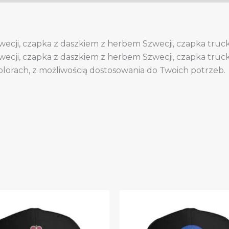
ecji, czapka z daszkiem z herbem Szwecji, czapka truc
ecji, czapka z daszkiem z herbem Szwecji, czapka truc
olorach, z możliwością dostosowania do Twoich potrzeb.