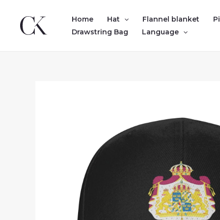
Skip
to
Home
Hat
Flannel blanket
P
content
Drawstring Bag
Language