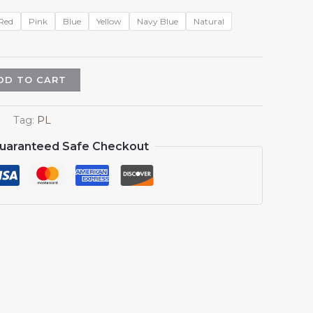
Red
Pink
Blue
Yellow
Navy Blue
Natural
DD TO CART
Tag:
PL
uaranteed Safe Checkout