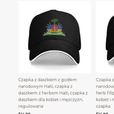
Czapka z daszkiem z godłem
Czapka z
narodowym Haiti, czapka z
narodowy
daszkiem z herbem Haiti, czapka z
herb Fili
daszkiem dla kobiet i mężczyzn,
kobiet i
regulowana
czapka
$
14.99
$
14.99