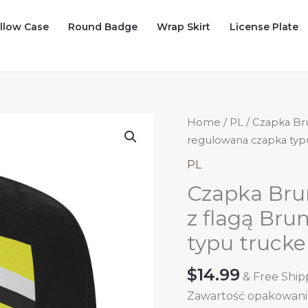
illow Case
Round Badge
Wrap Skirt
License Plate
Home
/
PL
/ Czapka Bru
regulowana czapka typu
PL
Czapka Brun
z flagą Bru
typu trucke
$
14.99
& Free Ship
Zawartość opakowania: