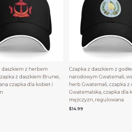
z daszkiem z herbem
Czapka z daszkiem z godł
czapka z daszkiem Brunei,
narodowym Gwatemali, wsp
na czapka dla kobiet i
herb Gwatemali, czapka z
n
Gwatemalska, czapka dla k
mężczyzn, regulowana
$
14.99