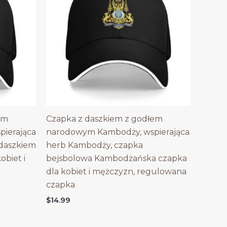
em
Czapka z daszkiem z godłem
ierająca
narodowym Kambodży, wspierająca
 daszkiem
herb Kambodży, czapka
obiet i
bejsbolowa Kambodżańska czapka
dla kobiet i mężczyzn, regulowana
czapka
$
14.99