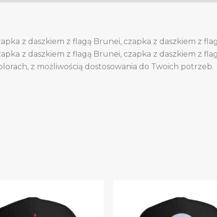
czapka z daszkiem z flagą Brunei, czapka z daszkiem z fl
czapka z daszkiem z flagą Brunei, czapka z daszkiem z fl
olorach, z możliwością dostosowania do Twoich potrzeb.