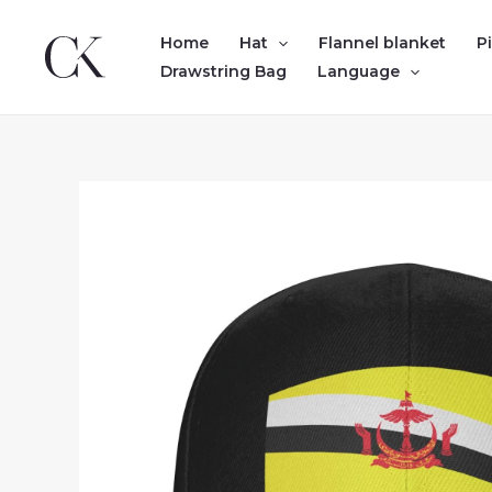
Skip
to
Home
Hat
Flannel blanket
P
content
Drawstring Bag
Language