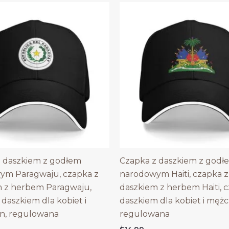
 daszkiem z godłem
Czapka z daszkiem z godł
ym Paragwaju, czapka z
narodowym Haiti, czapka z
m z herbem Paragwaju,
daszkiem z herbem Haiti, 
 daszkiem dla kobiet i
daszkiem dla kobiet i mężc
n, regulowana
regulowana