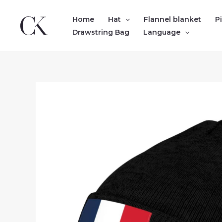
Skip
to
Home
Hat
Flannel blanket
P
content
Drawstring Bag
Language