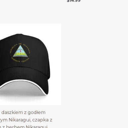
$
14.99
 daszkiem z godłem
m Nikaragui, czapka z
 z herbem Nikaragui,