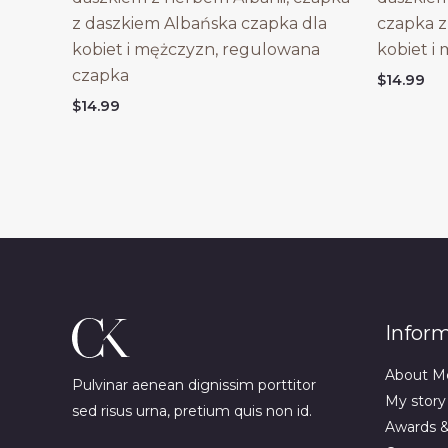
z daszkiem Albańska czapka dla
czapka z
kobiet i mężczyzn, regulowana
kobiet i
czapka
$
14.99
$
14.99
Infor
About M
Pulvinar aenean dignissim porttitor
My story
sed risus urna, pretium quis non id.
Awards 