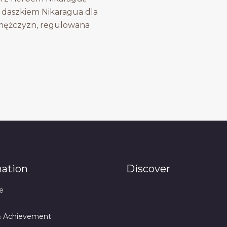
 daszkiem Nikaragua dla
 mężczyzn, regulowana
mation
Discover
e
& Achievement