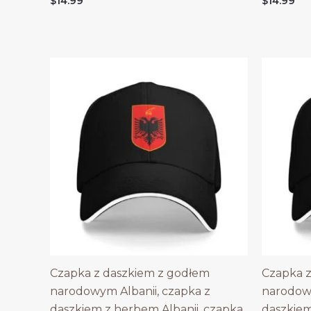
$
14.99
$
14.99
Czapka z daszkiem z godłem
Czapka z
narodowym Albanii, czapka z
narodowy
daszkiem z herbem Albanii, czapka
daszkiem