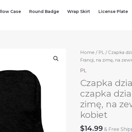
illow Case
Round Badge
Wrap Skirt
License Plate
Home
/
PL
/ Czapka dzi
Francji, na zimę, na zew
PL
Czapka dzia
czapka dzia
zimę, na ze
kobiet
$
14.99
& Free Ship