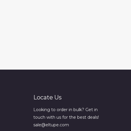
Locate Us
Looking to order in bulk? Get in
touch with us for the best deals!
sale@eltupe.com