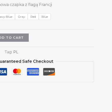
nowa czapka z flagą Francji
avy Blue
Gray
Red
Blue
DD TO CART
Tag:
PL
uaranteed Safe Checkout