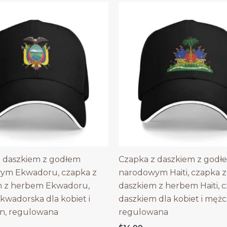
 daszkiem z godłem
Czapka z daszkiem z godł
ym Ekwadoru, czapka z
narodowym Haiti, czapka z
m z herbem Ekwadoru,
daszkiem z herbem Haiti, 
kwadorska dla kobiet i
daszkiem dla kobiet i mężc
n, regulowana
regulowana