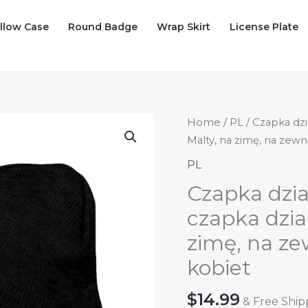
illow Case
Round Badge
Wrap Skirt
License Plate
Home
/
PL
/ Czapka dzi
Malty, na zimę, na zewn
PL
Czapka dzia
czapka dzia
zimę, na ze
kobiet
$
14.99
& Free Ship