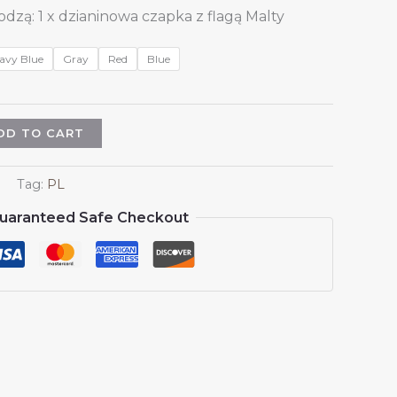
zą: 1 x dzianinowa czapka z flagą Malty
avy Blue
Gray
Red
Blue
DD TO CART
Tag:
PL
uaranteed Safe Checkout