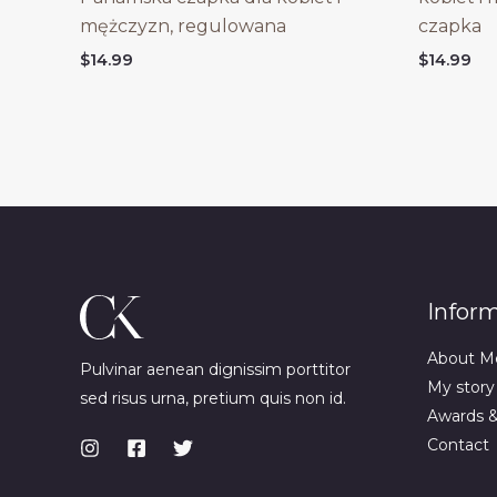
mężczyzn, regulowana
czapka
$
14.99
$
14.99
Infor
About M
Pulvinar aenean dignissim porttitor
My story
sed risus urna, pretium quis non id.
Awards 
Contact