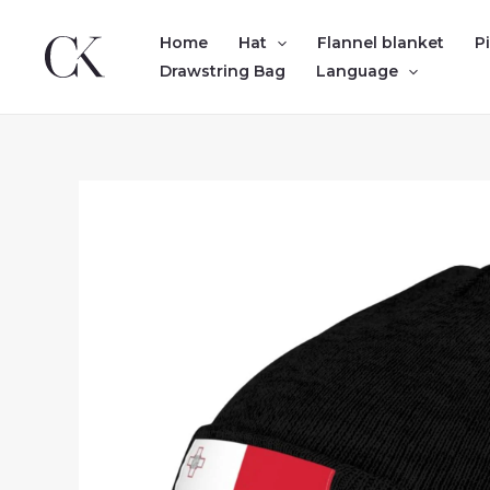
Skip
to
Home
Hat
Flannel blanket
P
content
Drawstring Bag
Language