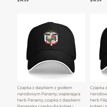
$
14.99
$
14.99
Czapka z daszkiem z godłem
Czapka z
narodowym Panamy, wspierająca
narodowy
herb Panamy, czapka z daszkiem
herb Fili
Panamska czapka dla kobiet i
kobiet i