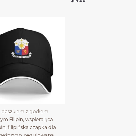
$
14.99
 daszkiem z godłem
m Filipin, wspierająca
pin, filipińska czapka dla
 mężczyzn, regulowana