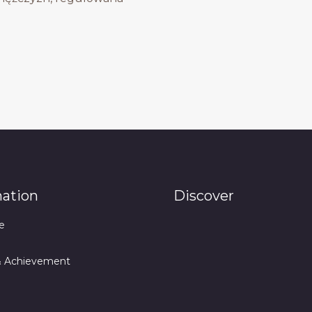
mation
Discover
e
& Achievement