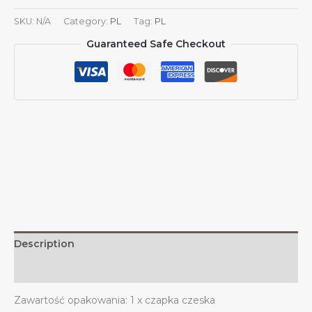
czeskim
SKU:
N/A
Category:
PL
Tag:
PL
emblematem,
Guaranteed Safe Checkout
czapki
czeskie
dla
mężczyzn
i
kobiet,
herb
czeskiej
czapki
baseballowej,
czapka
trucker
dad
Description
hat
quantity
Additional information
Zawartość opakowania: 1 x czapka czeska