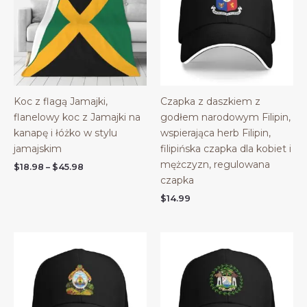
Koc z flagą Jamajki,
Czapka z daszkiem z
flanelowy koc z Jamajki na
godłem narodowym Filipin,
kanapę i łóżko w stylu
wspierająca herb Filipin,
jamajskim
filipińska czapka dla kobiet i
mężczyzn, regulowana
Price
$
18.98
–
$
45.98
range:
czapka
$18.98
$
14.99
through
$45.98