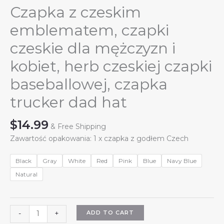
Czapka z czeskim
emblematem, czapki
czeskie dla mężczyzn i
kobiet, herb czeskiej czapki
baseballowej, czapka
trucker dad hat
$
14.99
& Free Shipping
Zawartość opakowania: 1 x czapka z godłem Czech
Black
Gray
White
Red
Pink
Blue
Navy Blue
Natural
Czapka
ADD TO CART
-
+
z