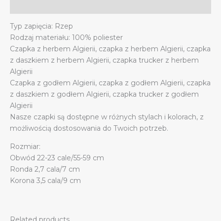
quantity
Additional information
Typ zapięcia: Rzep
Rodzaj materiału: 100% poliester
Czapka z herbem Algierii, czapka z herbem Algierii, czapka
z daszkiem z herbem Algierii, czapka trucker z herbem
Algierii
Czapka z godłem Algierii, czapka z godłem Algierii, czapka
z daszkiem z godłem Algierii, czapka trucker z godłem
Algierii
Nasze czapki są dostępne w różnych stylach i kolorach, z
możliwością dostosowania do Twoich potrzeb.
Rozmiar:
Obwód 22-23 cale/55-59 cm
Ronda 2,7 cala/7 cm
Korona 3,5 cala/9 cm
Related products