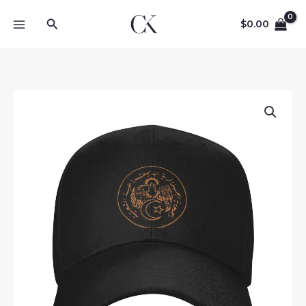
Skip
Search
to
$
0.00
content