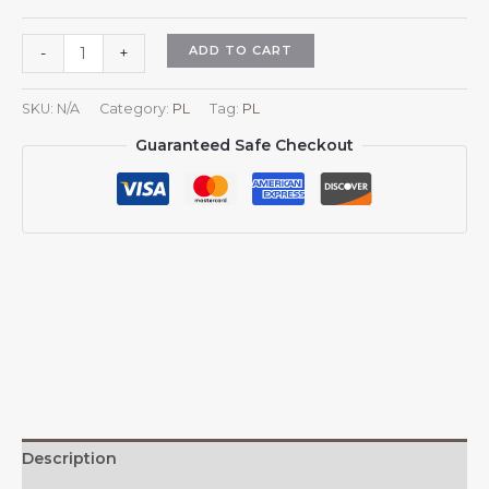
Czapka
ADD TO CART
-
+
z
daszkiem
SKU:
N/A
Category:
PL
Tag:
PL
Algieria
Guaranteed Safe Checkout
dla
mężczyzn
i
kobiet
z
herbem
Algierii,
regulowana
czapka
typu
trucker,
czapka
z
Description
daszkiem