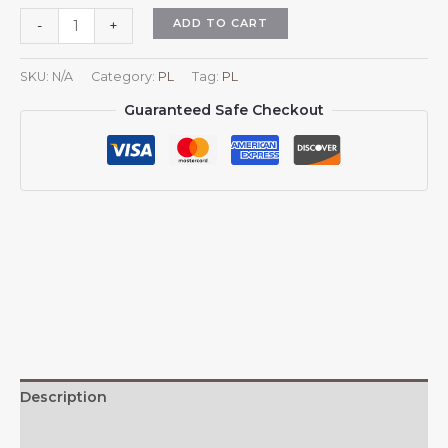
Czapka
ADD TO CART
-
+
z
daszkiem
SKU:
N/A
Category:
PL
Tag:
PL
dla
Guaranteed Safe Checkout
mężczyzn
i
kobiet
z
flagą
Finlandii,
regulowana,
czapka
typu
trucker,
czapka
z
daszkiem
Description
quantity
Additional information