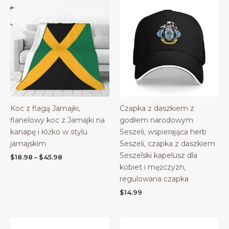
Koc z flagą Jamajki,
Czapka z daszkiem z
flanelowy koc z Jamajki na
godłem narodowym
kanapę i łóżko w stylu
Seszeli, wspierająca herb
jamajskim
Seszeli, czapka z daszkiem
Seszelski kapelusz dla
Price
$
18.98
–
$
45.98
range:
kobiet i mężczyzn,
$18.98
regulowana czapka
through
$45.98
$
14.99