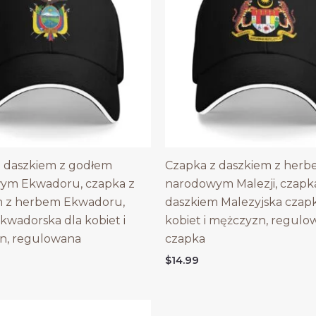
 daszkiem z godłem
Czapka z daszkiem z her
ym Ekwadoru, czapka z
narodowym Malezji, czapk
m z herbem Ekwadoru,
daszkiem Malezyjska czapk
kwadorska dla kobiet i
kobiet i mężczyzn, regulo
n, regulowana
czapka
$
14.99