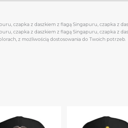
apuru, czapka z daszkiem z flagą Singapuru, czapka z da
apuru, czapka z daszkiem z flagą Singapuru, czapka z da
olorach, z możliwością dostosowania do Twoich potrzeb.