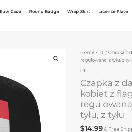
illow Case
Round Badge
Wrap Skirt
License Plate
Home
/
PL
/ Czapka z d
regulowana, z tyłu, z tyłu,
PL
Czapka z da
kobiet z fl
regulowana, z
tyłu, z tyłu
$
14.99
& Free Ship