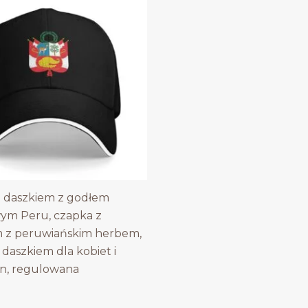
 daszkiem z godłem
ym Peru, czapka z
m z peruwiańskim herbem,
 daszkiem dla kobiet i
n, regulowana