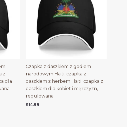
bem
Czapka z daszkiem z godłem
a z
narodowym Haiti, czapka z
a dla
daszkiem z herbem Haiti, czapka z
wana
daszkiem dla kobiet i mężczyzn,
regulowana
$
14.99