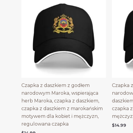
Czapka z daszkiem z godłem
Czapka z
narodowym Maroka, wspierająca
narodow
herb Maroka, czapka z daszkiem,
daszkie
czapka z daszkiem z marokańskim
czapka z
motywem dla kobiet i mężczyzn,
mężczyz
regulowana czapka
$
14.99
$
14.99