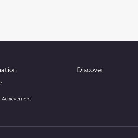
mation
Discover
e
& Achievement