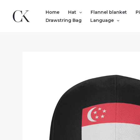
Skip
to
Home
Hat
Flannel blanket
P
content
Drawstring Bag
Language