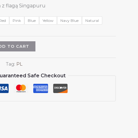
a z flagą Singapuru
Red
Pink
Blue
Yellow
Navy Blue
Natural
DD TO CART
Tag:
PL
uaranteed Safe Checkout