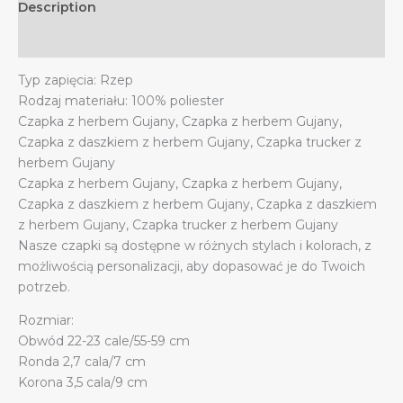
Description
z
daszkiem
Additional information
quantity
Typ zapięcia: Rzep
Rodzaj materiału: 100% poliester
Czapka z herbem Gujany, Czapka z herbem Gujany,
Czapka z daszkiem z herbem Gujany, Czapka trucker z
herbem Gujany
Czapka z herbem Gujany, Czapka z herbem Gujany,
Czapka z daszkiem z herbem Gujany, Czapka z daszkiem
z herbem Gujany, Czapka trucker z herbem Gujany
Nasze czapki są dostępne w różnych stylach i kolorach, z
możliwością personalizacji, aby dopasować je do Twoich
potrzeb.
Rozmiar:
Obwód 22-23 cale/55-59 cm
Ronda 2,7 cala/7 cm
Korona 3,5 cala/9 cm