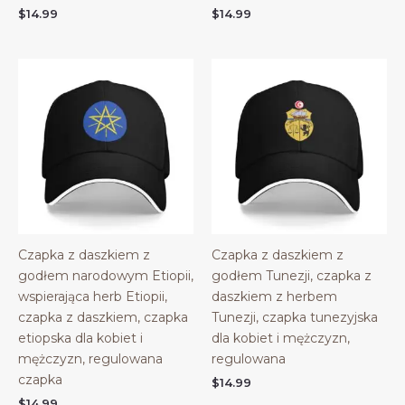
$
14.99
$
14.99
Czapka z daszkiem z
Czapka z daszkiem z
godłem narodowym Etiopii,
godłem Tunezji, czapka z
wspierająca herb Etiopii,
daszkiem z herbem
czapka z daszkiem, czapka
Tunezji, czapka tunezyjska
etiopska dla kobiet i
dla kobiet i mężczyzn,
mężczyzn, regulowana
regulowana
czapka
$
14.99
$
14.99