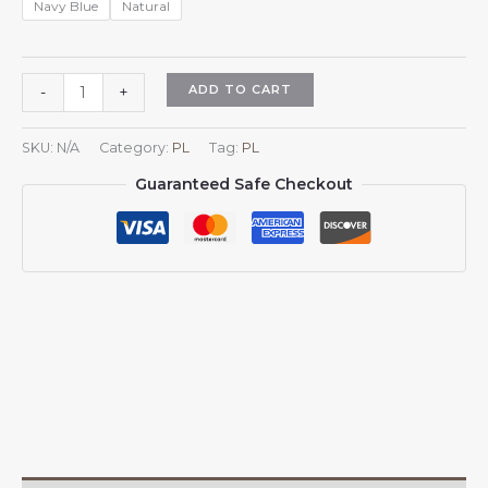
Navy Blue
Natural
Czapka
ADD TO CART
-
+
z
daszkiem
SKU:
N/A
Category:
PL
Tag:
PL
dla
Guaranteed Safe Checkout
mężczyzn
i
kobiet
z
herbem
Gujany,
regulowana
czapka
z
daszkiem
typu
trucker,
czapka