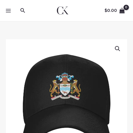
Skip
Search
to
$
0.00
content