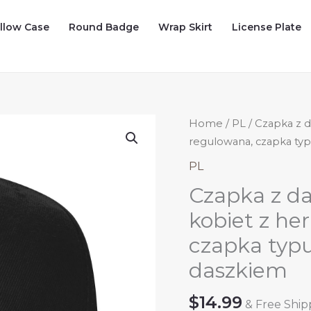
illow Case
Round Badge
Wrap Skirt
License Plate
Home
/
PL
/ Czapka z d
regulowana, czapka typ
PL
Czapka z da
kobiet z he
czapka typu
daszkiem
$
14.99
& Free Ship