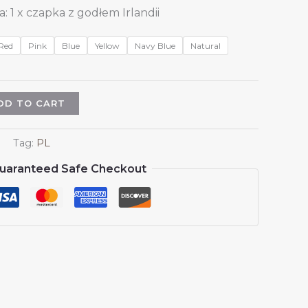
 1 x czapka z godłem Irlandii
Red
Pink
Blue
Yellow
Navy Blue
Natural
DD TO CART
Tag:
PL
uaranteed Safe Checkout