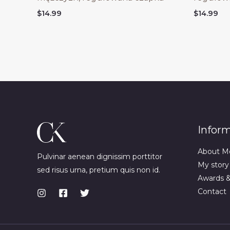
$
14.99
$
14.99
Infor
About M
Pulvinar aenean dignissim porttitor
My story
sed risus urna, pretium quis non id.
Awards 
Contact