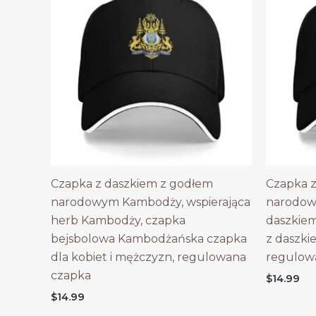
Czapka z daszkiem z godłem
Czapka z
narodowym Kambodży, wspierająca
narodow
herb Kambodży, czapka
daszkiem
bejsbolowa Kambodżańska czapka
z daszki
dla kobiet i mężczyzn, regulowana
regulow
czapka
$
14.99
$
14.99