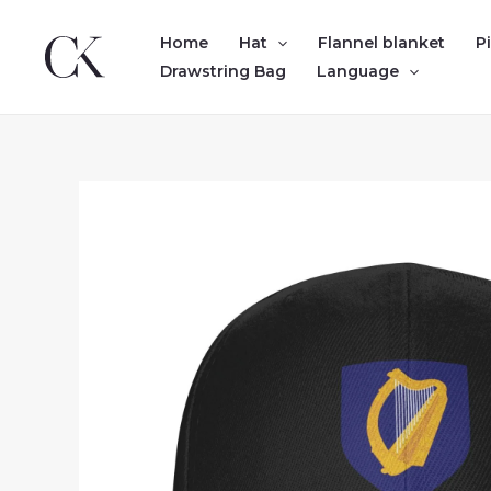
Skip
to
Home
Hat
Flannel blanket
P
content
Drawstring Bag
Language