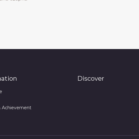
mation
Discover
e
& Achievement