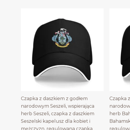
Czapka z daszkiem z godłem
Czapka z
narodowym Seszeli, wspierająca
narodow
herb Seszeli, czapka z daszkiem
herb Ba
Seszelski kapelusz dla kobiet i
Bahamska
mężczyzn, regulowana czapka
regulow