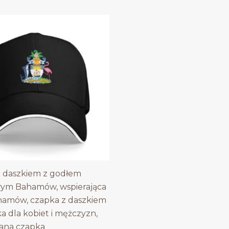
 daszkiem z godłem
ym Bahamów, wspierająca
hamów, czapka z daszkiem
 dla kobiet i mężczyzn,
ana czapka