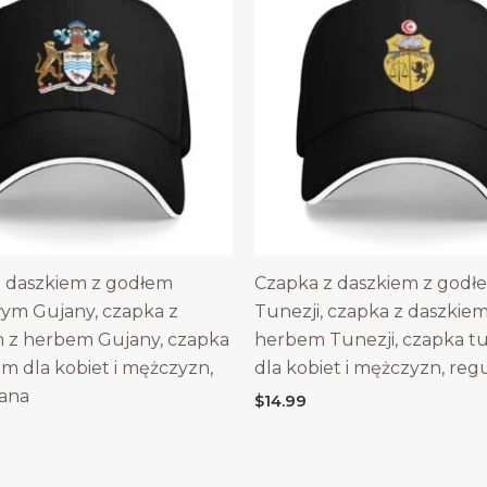
 daszkiem z godłem
Czapka z daszkiem z godł
ym Gujany, czapka z
Tunezji, czapka z daszkiem
 z herbem Gujany, czapka
herbem Tunezji, czapka t
em dla kobiet i mężczyzn,
dla kobiet i mężczyzn, re
ana
$
14.99