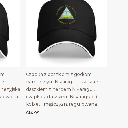
em
Czapka z daszkiem z godłem
 z
narodowym Nikaragui, czapka z
unezyjska
daszkiem z herbem Nikaragui,
gulowana
czapka z daszkiem Nikaragua dla
kobiet i mężczyzn, regulowana
$
14.99