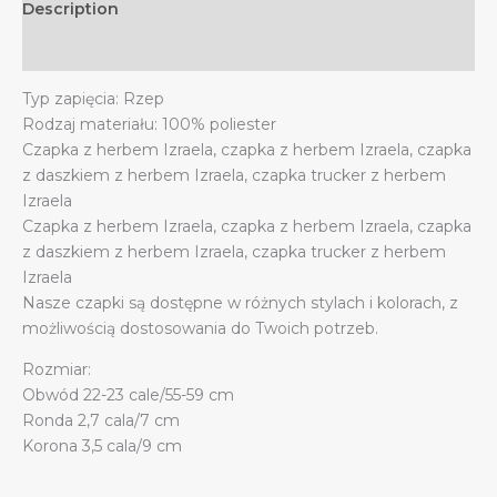
Description
z
daszkiem
Additional information
quantity
Typ zapięcia: Rzep
Rodzaj materiału: 100% poliester
Czapka z herbem Izraela, czapka z herbem Izraela, czapka
z daszkiem z herbem Izraela, czapka trucker z herbem
Izraela
Czapka z herbem Izraela, czapka z herbem Izraela, czapka
z daszkiem z herbem Izraela, czapka trucker z herbem
Izraela
Nasze czapki są dostępne w różnych stylach i kolorach, z
możliwością dostosowania do Twoich potrzeb.
Rozmiar:
Obwód 22-23 cale/55-59 cm
Ronda 2,7 cala/7 cm
Korona 3,5 cala/9 cm