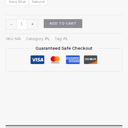
Navy Blue
Natural
Czapka
ADD TO CART
-
+
z
daszkiem
SKU:
N/A
Category:
PL
Tag:
PL
dla
Guaranteed Safe Checkout
mężczyzn
i
kobiet
z
herbem
Izraela,
regulowana,
czapka
z
daszkiem
typu
trucker,
czapka