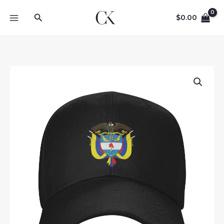
Skip
Search
to
$
0.00
content