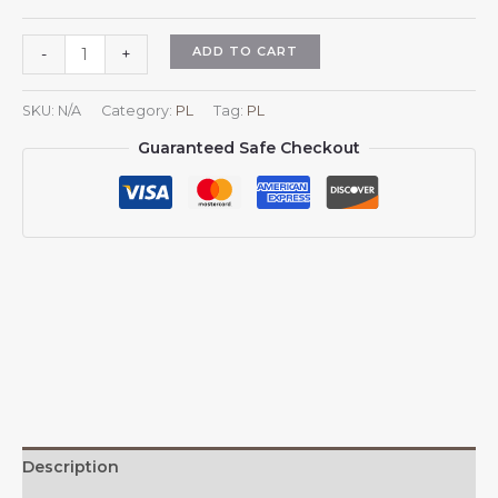
Czapka
ADD TO CART
-
+
z
daszkiem
SKU:
N/A
Category:
PL
Tag:
PL
dla
Guaranteed Safe Checkout
mężczyzn
i
kobiet
z
herbem
Kolumbii,
regulowana,
czapka
typu
trucker,
czapka
z
daszkiem
Description
quantity