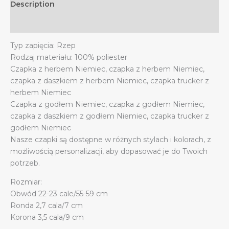
Description
z
daszkiem
Additional information
quantity
Typ zapięcia: Rzep
Rodzaj materiału: 100% poliester
Czapka z herbem Niemiec, czapka z herbem Niemiec,
czapka z daszkiem z herbem Niemiec, czapka trucker z
herbem Niemiec
Czapka z godłem Niemiec, czapka z godłem Niemiec,
czapka z daszkiem z godłem Niemiec, czapka trucker z
godłem Niemiec
Nasze czapki są dostępne w różnych stylach i kolorach, z
możliwością personalizacji, aby dopasować je do Twoich
potrzeb.
Rozmiar:
Obwód 22-23 cale/55-59 cm
Ronda 2,7 cala/7 cm
Korona 3,5 cala/9 cm