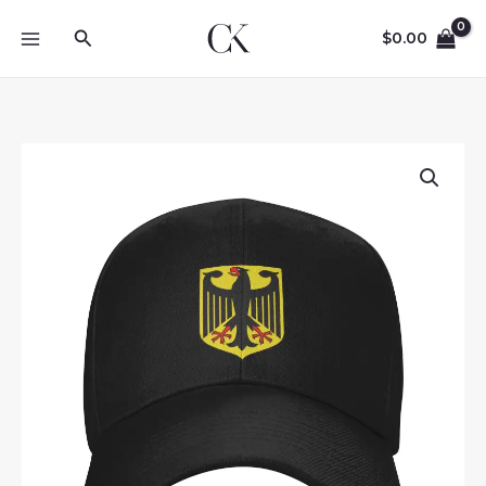
Skip
Search
to
$
0.00
content