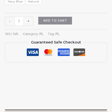
Navy Blue
Natural
Czapka
ADD TO CART
-
+
z
daszkiem
SKU:
N/A
Category:
PL
Tag:
PL
dla
Guaranteed Safe Checkout
mężczyzn
i
kobiet
z
herbem
Niemiec,
regulowana,
czapka
z
daszkiem
typu
trucker,
czapka