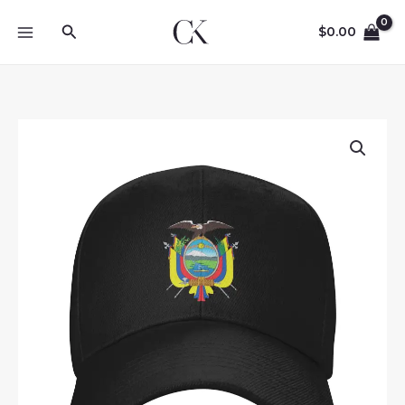
Skip
Search
to
$
0.00
content