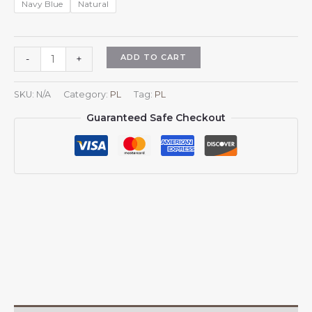
Navy Blue
Natural
Czapka
ADD TO CART
-
+
z
daszkiem
SKU:
N/A
Category:
PL
Tag:
PL
Ekwador
Guaranteed Safe Checkout
dla
mężczyzn
i
kobiet
z
herbem
Ekwadoru,
regulowana
czapka
z
daszkiem
typu
trucker