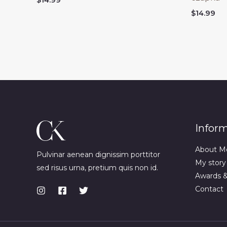
$
14.99
Infor
About M
Pulvinar aenean dignissim porttitor
My story
sed risus urna, pretium quis non id.
Awards 
Contact