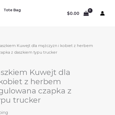
Tote Bag
$
0.00
daszkiem Kuwejt dla mężczyzn i kobiet z herbem
apka z daszkiem typu trucker
aszkiem Kuwejt dla
kobiet z herbem
egulowana czapka z
pu trucker
ping