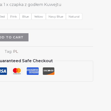
: 1 x czapka z godłem Kuwejtu
Red
Pink
Blue
Yellow
Navy Blue
Natural
DD TO CART
Tag:
PL
uaranteed Safe Checkout