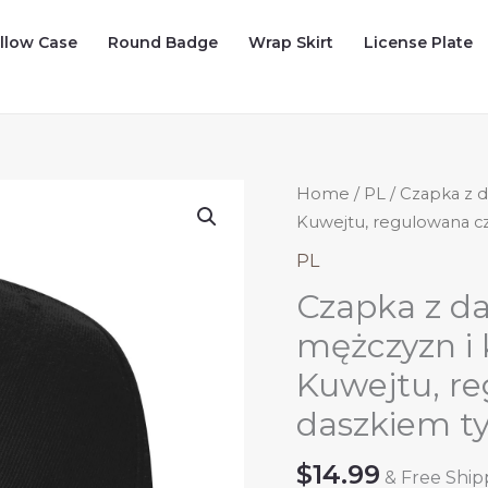
illow Case
Round Badge
Wrap Skirt
License Plate
Home
/
PL
/ Czapka z 
Kuwejtu, regulowana cz
PL
Czapka z d
mężczyzn i 
Kuwejtu, r
daszkiem ty
$
14.99
& Free Ship