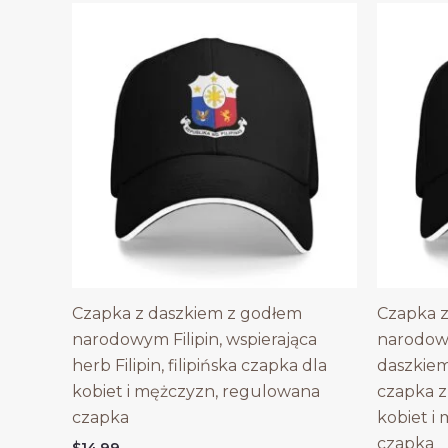
Czapka z daszkiem z godłem
Czapka z
narodowym Filipin, wspierająca
narodow
herb Filipin, filipińska czapka dla
daszkie
kobiet i mężczyzn, regulowana
czapka z
czapka
kobiet i
czapka
$
14.99