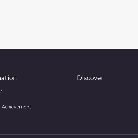
mation
Discover
e
& Achievement