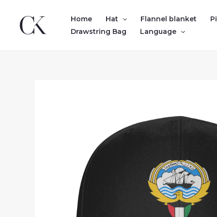
Skip
to
Home
Hat
Flannel blanket
P
content
Drawstring Bag
Language