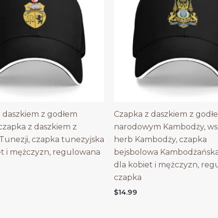
 daszkiem z godłem
Czapka z daszkiem z godł
 czapka z daszkiem z
narodowym Kambodży, wsp
unezji, czapka tunezyjska
herb Kambodży, czapka
et i mężczyzn, regulowana
bejsbolowa Kambodżańska
dla kobiet i mężczyzn, re
czapka
$
14.99