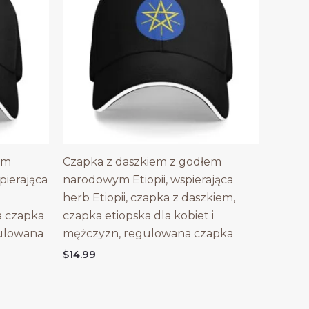
em
Czapka z daszkiem z godłem
ierająca
narodowym Etiopii, wspierająca
herb Etiopii, czapka z daszkiem,
 czapka
czapka etiopska dla kobiet i
gulowana
mężczyzn, regulowana czapka
$
14.99