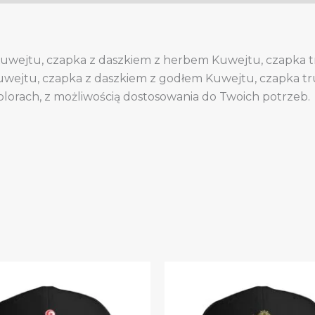
uwejtu, czapka z daszkiem z herbem Kuwejtu, czapka 
wejtu, czapka z daszkiem z godłem Kuwejtu, czapka t
olorach, z możliwością dostosowania do Twoich potrzeb.