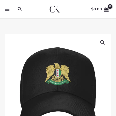
Skip
Search
to
$
0.00
content