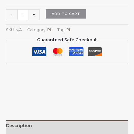
Czapka
ADD TO CART
-
+
z
daszkiem
SKU:
N/A
Category:
PL
Tag:
PL
Syria
Guaranteed Safe Checkout
dla
mężczyzn
i
kobiet
z
herbem
Syrii,
regulowana,
czapka
z
daszkiem
typu
trucker,
Description
czapka