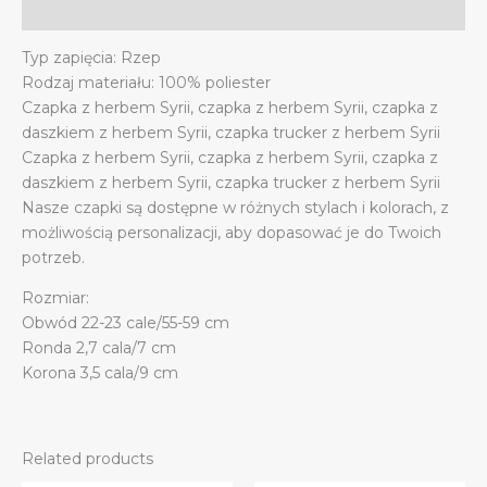
z
Additional information
daszkiem
Typ zapięcia: Rzep
quantity
Rodzaj materiału: 100% poliester
Czapka z herbem Syrii, czapka z herbem Syrii, czapka z
daszkiem z herbem Syrii, czapka trucker z herbem Syrii
Czapka z herbem Syrii, czapka z herbem Syrii, czapka z
daszkiem z herbem Syrii, czapka trucker z herbem Syrii
Nasze czapki są dostępne w różnych stylach i kolorach, z
możliwością personalizacji, aby dopasować je do Twoich
potrzeb.
Rozmiar:
Obwód 22-23 cale/55-59 cm
Ronda 2,7 cala/7 cm
Korona 3,5 cala/9 cm
Related products