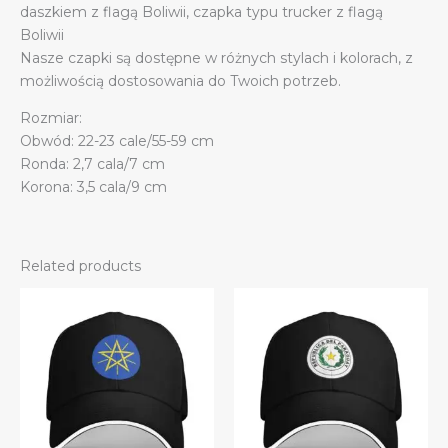
daszkiem z flagą Boliwii, czapka typu trucker z flagą
Boliwii
Nasze czapki są dostępne w różnych stylach i kolorach, z
możliwością dostosowania do Twoich potrzeb.
Rozmiar:
Obwód: 22-23 cale/55-59 cm
Ronda: 2,7 cala/7 cm
Korona: 3,5 cala/9 cm
Related products