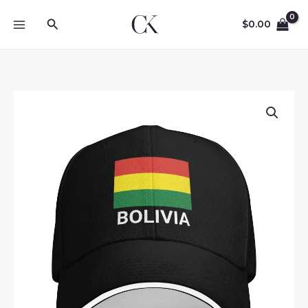
Skip
Search
to
$
0.00
content