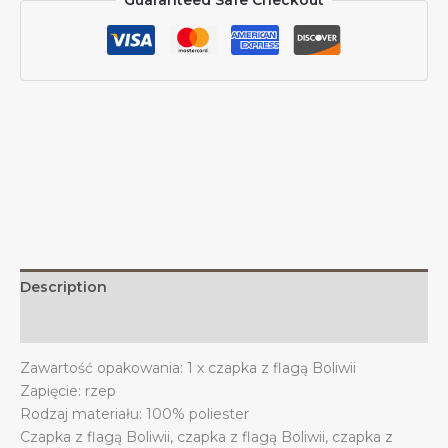
Guaranteed Safe Checkout
flagą
Boliwii,
czapka
boliwijska
dla
mężczyzn
i
kobiet,
czapka
z
daszkiem
z
daszkiem
Description
i
czapką
Additional information
trucker
Zawartość opakowania: 1 x czapka z flagą Boliwii
quantity
Zapięcie: rzep
Rodzaj materiału: 100% poliester
Czapka z flagą Boliwii, czapka z flagą Boliwii, czapka z