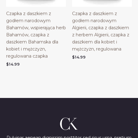
Czapka z daszkiem z
Czapka z daszkiem z
godłem narodowym
godłem narodowym
Bahamów, wspierająca herb
Algierii, czapka z daszkiem
Bahamów, czapka z
z herbem Algierii, czapka z
daszkiem Bahamska dla
daszkiem dla kobiet i
kobiet i mężczyzn,
mężczyzn, regulowana
regulowana czapka
$
14.99
$
14.99
Pulvinar aenean dignissim porttitor sed risus urna, pretium