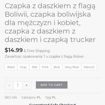
Czapka z daszkiem z flagą
Boliwii, czapka boliwijska
dla mężczyzn i kobiet,
czapka z daszkiem z
daszkiem i czapką trucker
$
14.99
& Free Shipping
Zawartość opakowania: 1 x czapka z flagą Boliwii
Black
Gray
Red
Pink
Blue
Navy Blue
Natural
Czapka
ADD TO CART
-
+
z
daszkiem
SKU:
N/A
Category:
PL
Tag:
PL
z