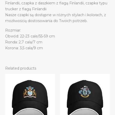
Finlandii, czapka z daszkiem z flagą Finlandii, czapka typu
trucker z flagą Finlandii
Nasze czapki są dostępne w różnych stylach i kolorach, z
możliwością dostosowania do Twoich potrzeb.
Rozmiar:
Obwód: 22-23 cale/55-59 cm
Ronda: 2,7 cala/7 cm
Korona: 3,5 cala/9 cm
Related products