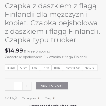
Czapka z daszkiem z flagą
Finlandii dla mężczyzn i
kobiet. Czapka bejsbolowa
z daszkiem i flagą Finlandii.
Czapka typu trucker.
$
14.99
& Free Shipping
Zawartość opakowania: 1 x czapka z flagą Finlandii
Black
Gray
Red
Pink
Blue
Navy Blue
Natural
Czapka
ADD TO CART
-
+
z
daszkiem
SKU:
N/A
Category:
PL
Tag:
PL
z