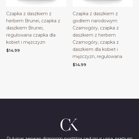
Czapka z daszkiem z
Czapka z daszkiem z
herbem Brunei, czapka z
godłem narodowym
daszkiem Brunei,
Czarnogóry, czapka z
regulowana czapka dla
daszkiem z herbem
kobiet i mężczyzn
Czarnogóry, czapka z
daszkiem dla kobiet i
$
14.99
mężczyzn, regulowana
$
14.99
Pulvinar aenean dignissim porttitor sed risus urna, pretium