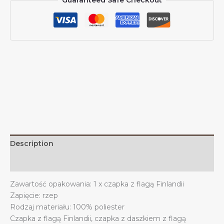
Guaranteed Safe Checkout
flagą
Finlandii
dla
mężczyzn
i
kobiet.
Czapka
bejsbolowa
z
daszkiem
i
flagą
Finlandii.
Description
Czapka
typu
Additional information
trucker.
Zawartość opakowania: 1 x czapka z flagą Finlandii
quantity
Zapięcie: rzep
Rodzaj materiału: 100% poliester
Czapka z flagą Finlandii, czapka z daszkiem z flagą