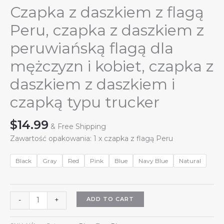
Czapka z daszkiem z flagą
Peru, czapka z daszkiem z
peruwiańską flagą dla
mężczyzn i kobiet, czapka z
daszkiem z daszkiem i
czapką typu trucker
$
14.99
& Free Shipping
Zawartość opakowania: 1 x czapka z flagą Peru
Black
Gray
Red
Pink
Blue
Navy Blue
Natural
Czapka
ADD TO CART
-
+
z
daszkiem