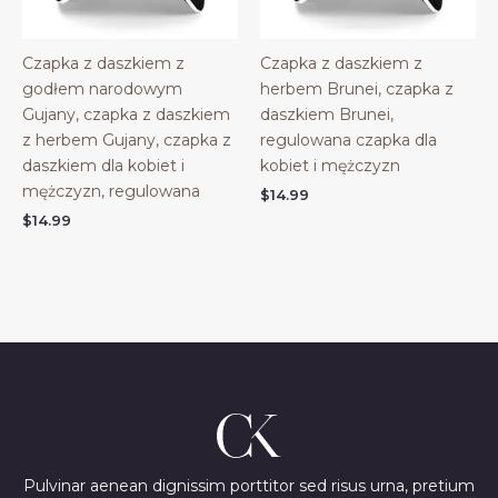
Czapka z daszkiem z
Czapka z daszkiem z
godłem narodowym
herbem Brunei, czapka z
Gujany, czapka z daszkiem
daszkiem Brunei,
z herbem Gujany, czapka z
regulowana czapka dla
daszkiem dla kobiet i
kobiet i mężczyzn
mężczyzn, regulowana
$
14.99
$
14.99
Pulvinar aenean dignissim porttitor sed risus urna, pretium