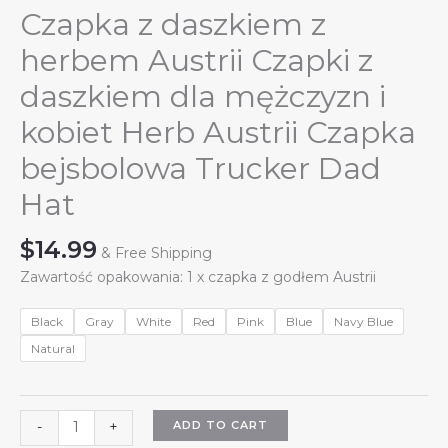
Czapka z daszkiem z
herbem Austrii Czapki z
daszkiem dla mężczyzn i
kobiet Herb Austrii Czapka
bejsbolowa Trucker Dad
Hat
$
14.99
& Free Shipping
Zawartość opakowania: 1 x czapka z godłem Austrii
Black
Gray
White
Red
Pink
Blue
Navy Blue
Natural
Czapka
ADD TO CART
-
+
z