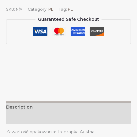
daszkiem
SKU:
N/A
Category:
PL
Tag:
PL
z
Guaranteed Safe Checkout
herbem
Austrii
Czapki
z
daszkiem
dla
mężczyzn
i
kobiet
Herb
Austrii
Czapka
bejsbolowa
Description
Trucker
Dad
Additional information
Hat
Zawartość opakowania: 1 x czapka Austria
quantity