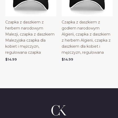
Czapka z daszkiem z
Czapka z daszkiem z
herbem narodowym
godłem narodowym
Malezji, czapka z daszkiem
Algierii, czapka z daszkiem
Malezyjska czapka dla
z herbem Algierii, czapka z
kobiet i mężczyzn,
daszkiem dla kobiet i
regulowana czapka
mężczyzn, regulowana
$
14.99
$
14.99