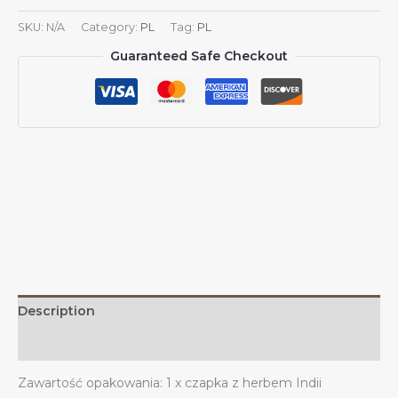
daszkiem
SKU:
N/A
Category:
PL
Tag:
PL
z
Guaranteed Safe Checkout
herbem
Indii,
czapka
z
daszkiem
dla
mężczyzn
i
kobiet,
czapka
z
daszkiem
z
Description
herbem
Indii,
Additional information
czapka
Zawartość opakowania: 1 x czapka z herbem Indii
z