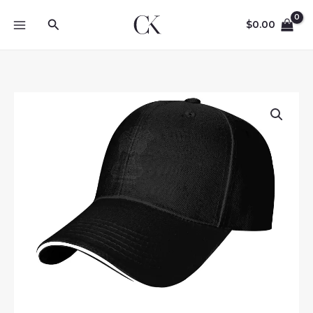
Skip
Search
to
$
0.00
content