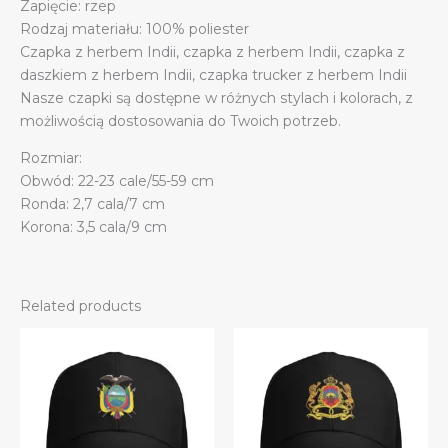
Zapięcie: rzep
daszkiem
Rodzaj materiału: 100% poliester
Trucker
Czapka z herbem Indii, czapka z herbem Indii, czapka z
Dad
daszkiem z herbem Indii, czapka trucker z herbem Indii
quantity
Nasze czapki są dostępne w różnych stylach i kolorach, z
możliwością dostosowania do Twoich potrzeb.
Rozmiar:
Obwód: 22-23 cale/55-59 cm
Ronda: 2,7 cala/7 cm
Korona: 3,5 cala/9 cm
Related products