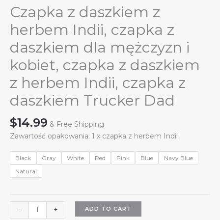
Czapka z daszkiem z
herbem Indii, czapka z
daszkiem dla mężczyzn i
kobiet, czapka z daszkiem
z herbem Indii, czapka z
daszkiem Trucker Dad
$
14.99
& Free Shipping
Zawartość opakowania: 1 x czapka z herbem Indii
Black
Gray
White
Red
Pink
Blue
Navy Blue
Natural
Czapka
ADD TO CART
-
+
z