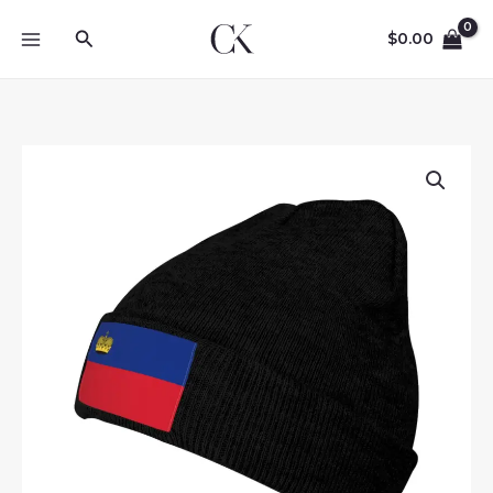
Skip
Search
to
$
0.00
content