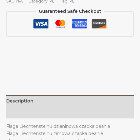
SKU:
N/A
Category:
PL
Tag:
PL
z
Guaranteed Safe Checkout
flagą
Liechtensteinu,
czapka
z
dzianiny
Liechtenstein
Flagi,
czapka
z
dzianiny
na
zimę,
na
Description
zewnątrz,
dla
Additional information
mężczyzn
Flaga Liechtensteinu dzianinowa czapka beanie
i
Flaga Liechtensteinu zimowa czapka beanie
kobiet