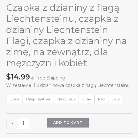
Czapka z dzianiny z flagą
Liechtensteinu, czapka z
dzianiny Liechtenstein
Flagi, czapka z dzianiny na
zimę, na zewnątrz, dla
mężczyzn i kobiet
$
14.99
& Free Shipping
W zestawie: 1 x dzianinowa czapka z flagą Liechtensteinu
Black
Deep Heather
Navy Blue
Gray
Red
Blue
Czapka
ADD TO CART
-
+
z
dzianiny