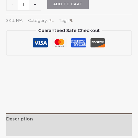
Czapka
ADD TO CART
-
+
z
flagą
SKU:
N/A
Category:
PL
Tag:
PL
Azerbejdżanu
Guaranteed Safe Checkout
Czapki
z
flagą
Azerbejdżanu
dla
mężczyzn
i
kobiet
Czapka
baseballowa
z
flagą
Azerbejdżanu
Description
Czapka
z
Additional information
daszkiem