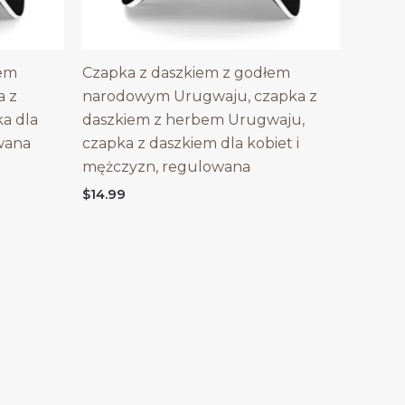
bem
Czapka z daszkiem z godłem
a z
narodowym Urugwaju, czapka z
a dla
daszkiem z herbem Urugwaju,
wana
czapka z daszkiem dla kobiet i
mężczyzn, regulowana
$
14.99