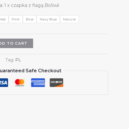
1 x czapka z flagą Boliwii
Red
Pink
Blue
Navy Blue
Natural
DD TO CART
Tag:
PL
uaranteed Safe Checkout