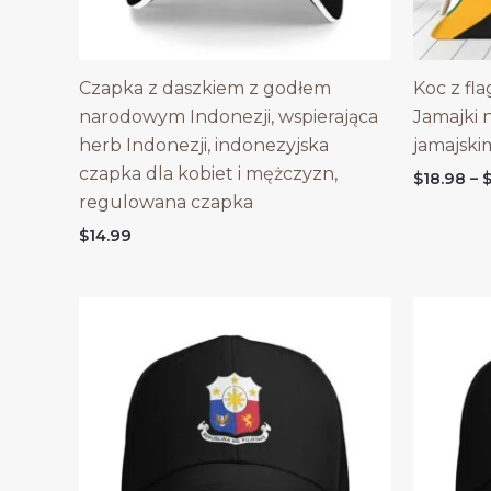
Czapka z daszkiem z godłem
Koc z fla
narodowym Indonezji, wspierająca
Jamajki 
herb Indonezji, indonezyjska
jamajski
czapka dla kobiet i mężczyzn,
$
18.98
–
regulowana czapka
$
14.99