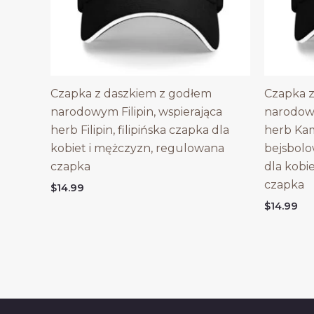
Czapka z daszkiem z godłem
Czapka z
narodowym Filipin, wspierająca
narodow
herb Filipin, filipińska czapka dla
herb Ka
kobiet i mężczyzn, regulowana
bejsbol
czapka
dla kobi
czapka
$
14.99
$
14.99