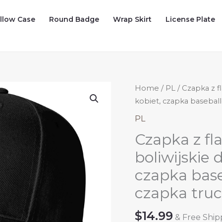
illow Case
Round Badge
Wrap Skirt
License Plate
Home
/
PL
/ Czapka z fl
kobiet, czapka baseball
PL
Czapka z fla
boliwijskie 
czapka base
czapka truc
$
14.99
& Free Ship