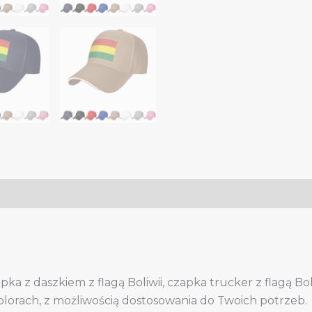
z
flagą
Boliwii,
czapka
trucker
dad
hat
quantity
apka z daszkiem z flagą Boliwii, czapka trucker z flagą Bol
olorach, z możliwością dostosowania do Twoich potrzeb.