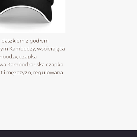
 daszkiem z godłem
ym Kambodży, wspierająca
mbodży, czapka
owa Kambodżańska czapka
et i mężczyzn, regulowana