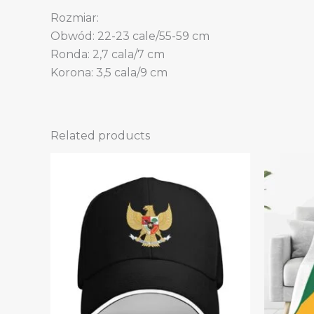
Rozmiar:
Obwód: 22-23 cale/55-59 cm
Ronda: 2,7 cala/7 cm
Korona: 3,5 cala/9 cm
Related products