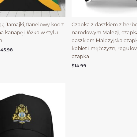
gą Jamajki, flanelowy koc z
Czapka z daszkiem z her
na kanapę i łóżko w stylu
narodowym Malezji, czapk
m
daszkiem Malezyjska czapk
kobiet i mężczyzn, regulo
Price
$
45.98
range:
czapka
$18.98
$
14.99
through
$45.98