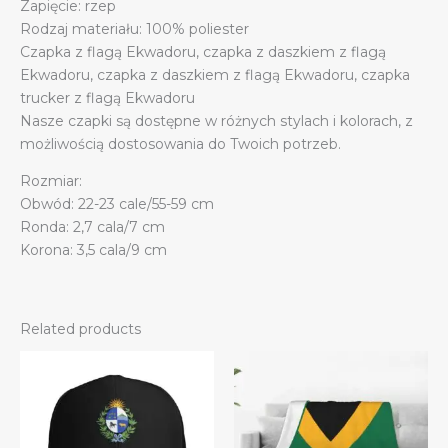
Zapięcie: rzep
Rodzaj materiału: 100% poliester
Czapka z flagą Ekwadoru, czapka z daszkiem z flagą
Ekwadoru, czapka z daszkiem z flagą Ekwadoru, czapka
trucker z flagą Ekwadoru
Nasze czapki są dostępne w różnych stylach i kolorach, z
możliwością dostosowania do Twoich potrzeb.
Rozmiar:
Obwód: 22-23 cale/55-59 cm
Ronda: 2,7 cala/7 cm
Korona: 3,5 cala/9 cm
Related products