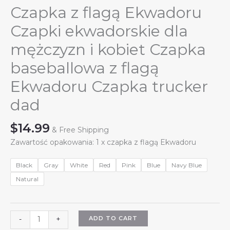
Czapka z flagą Ekwadoru
Czapki ekwadorskie dla
mężczyzn i kobiet Czapka
baseballowa z flagą
Ekwadoru Czapka trucker
dad
$
14.99
& Free Shipping
Zawartość opakowania: 1 x czapka z flagą Ekwadoru
Black
Gray
White
Red
Pink
Blue
Navy Blue
Natural
Czapka
ADD TO CART
-
+
z