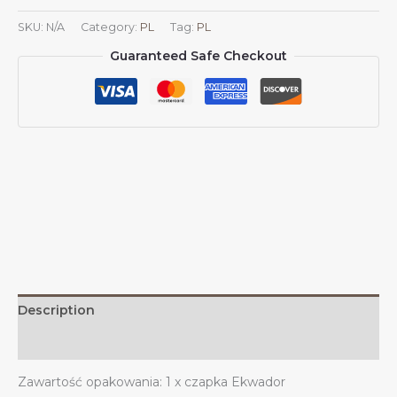
flagą
SKU:
N/A
Category:
PL
Tag:
PL
Ekwadoru
Guaranteed Safe Checkout
Czapki
ekwadorskie
dla
mężczyzn
i
kobiet
Czapka
baseballowa
z
flagą
Ekwadoru
Czapka
trucker
Description
dad
quantity
Additional information
Zawartość opakowania: 1 x czapka Ekwador