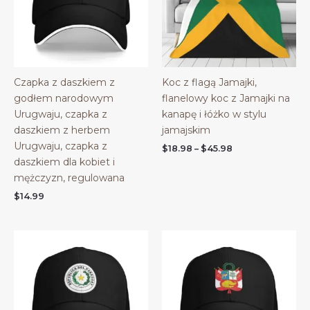
Czapka z daszkiem z
Koc z flagą Jamajki,
godłem narodowym
flanelowy koc z Jamajki na
Urugwaju, czapka z
kanapę i łóżko w stylu
daszkiem z herbem
jamajskim
Urugwaju, czapka z
Price
$
18.98
–
$
45.98
range:
daszkiem dla kobiet i
$18.98
mężczyzn, regulowana
through
$45.98
$
14.99