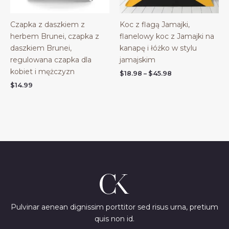
Czapka z daszkiem z
Koc z flagą Jamajki,
herbem Brunei, czapka z
flanelowy koc z Jamajki na
daszkiem Brunei,
kanapę i łóżko w stylu
regulowana czapka dla
jamajskim
kobiet i mężczyzn
Price
$
18.98
–
$
45.98
range:
$
14.99
$18.98
through
$45.98
Pulvinar aenean dignissim porttitor sed risus urna, pretium
quis non id.