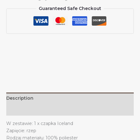
Islandii
Guaranteed Safe Checkout
Czapki
islandzkie
dla
mężczyzn
i
kobiet
Czapka
baseballowa
z
flagą
Islandii
Czapka
trucker
Description
dad
quantity
Additional information
W zestawie: 1 x czapka Iceland
Zapięcie: rzep
Rodzaj materiału: 100% poliester