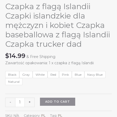
Czapka z flagą Islandii
Czapki islandzkie dla
mężczyzn i kobiet Czapka
baseballowa z flagą Islandii
Czapka trucker dad
$
14.99
& Free Shipping
Zawartość opakowania: 1 x czapka z flagą Islandii
Black
Gray
White
Red
Pink
Blue
Navy Blue
Natural
Czapka
ADD TO CART
-
+
z
flagą
SKU:
N/A
Category:
PL
Tag:
PL