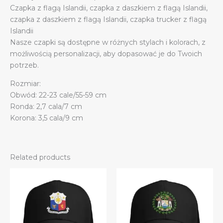
Czapka z flagą Islandii, czapka z daszkiem z flagą Islandii,
czapka z daszkiem z flagą Islandii, czapka trucker z flagą
Islandii
Nasze czapki są dostępne w różnych stylach i kolorach, z
możliwością personalizacji, aby dopasować je do Twoich
potrzeb.
Rozmiar:
Obwód: 22-23 cale/55-59 cm
Ronda: 2,7 cala/7 cm
Korona: 3,5 cala/9 cm
Related products