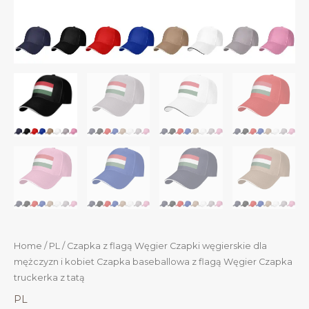
Home
/
PL
/ Czapka z flagą Węgier Czapki węgierskie dla
mężczyzn i kobiet Czapka baseballowa z flagą Węgier Czapka
truckerka z tatą
PL