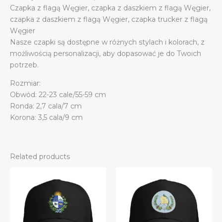
Czapka z flagą Węgier, czapka z daszkiem z flagą Węgier,
czapka z daszkiem z flagą Węgier, czapka trucker z flagą
Węgier
Nasze czapki są dostępne w różnych stylach i kolorach, z
możliwością personalizacji, aby dopasować je do Twoich
potrzeb.
Rozmiar:
Obwód: 22-23 cale/55-59 cm
Ronda: 2,7 cala/7 cm
Korona: 3,5 cala/9 cm
Related products