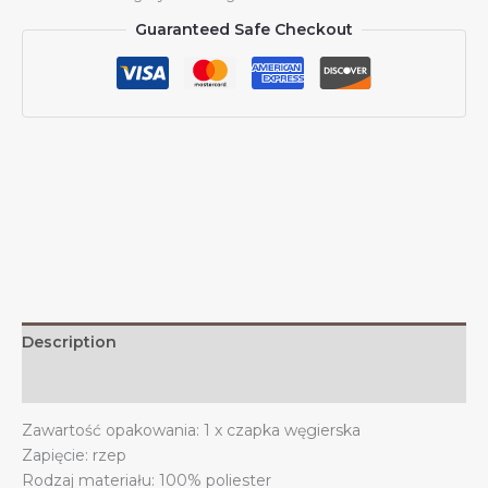
Węgier
Guaranteed Safe Checkout
Czapki
węgierskie
dla
mężczyzn
i
kobiet
Czapka
baseballowa
z
flagą
Węgier
Czapka
truckerka
Description
z
tatą
Additional information
quantity
Zawartość opakowania: 1 x czapka węgierska
Zapięcie: rzep
Rodzaj materiału: 100% poliester