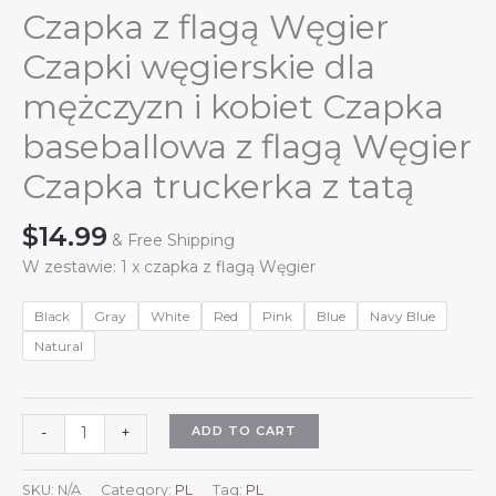
Czapka z flagą Węgier
Czapki węgierskie dla
mężczyzn i kobiet Czapka
baseballowa z flagą Węgier
Czapka truckerka z tatą
$
14.99
& Free Shipping
W zestawie: 1 x czapka z flagą Węgier
Black
Gray
White
Red
Pink
Blue
Navy Blue
Natural
Czapka
ADD TO CART
-
+
z
flagą
SKU:
N/A
Category:
PL
Tag:
PL