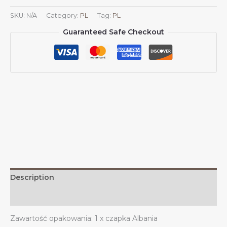
godłem
SKU:
N/A
Category:
PL
Tag:
PL
Albanii,
Guaranteed Safe Checkout
czapki
albańskie
dla
mężczyzn
i
kobiet,
herb
Albanii,
czapka
baseballowa,
czapka
trucker
z
Description
daszkiem
quantity
Additional information
Zawartość opakowania: 1 x czapka Albania