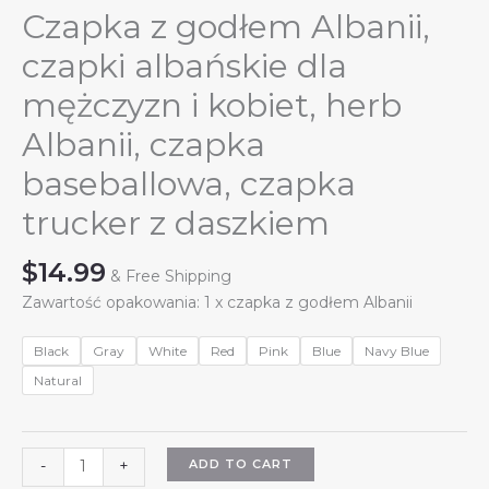
Czapka z godłem Albanii,
czapki albańskie dla
mężczyzn i kobiet, herb
Albanii, czapka
baseballowa, czapka
trucker z daszkiem
$
14.99
& Free Shipping
Zawartość opakowania: 1 x czapka z godłem Albanii
Black
Gray
White
Red
Pink
Blue
Navy Blue
Natural
Czapka
ADD TO CART
-
+
z