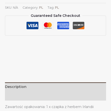
godłem
SKU:
N/A
Category:
PL
Tag:
PL
Irlandii
Guaranteed Safe Checkout
Czapki
irlandzkie
dla
mężczyzn
i
kobiet
Herb
Irlandii
Czapka
baseballowa
Trucker
Dad
Hat
Description
quantity
Additional information
Zawartość opakowania: 1 x czapka z herbem Irlandii