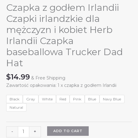
Czapka z godłem Irlandii
Czapki irlandzkie dla
mężczyzn i kobiet Herb
Irlandii Czapka
baseballowa Trucker Dad
Hat
$
14.99
& Free Shipping
Zawartość opakowania: 1 x czapka z godłem Irlandii
Black
Gray
White
Red
Pink
Blue
Navy Blue
Natural
Czapka
ADD TO CART
-
+
z