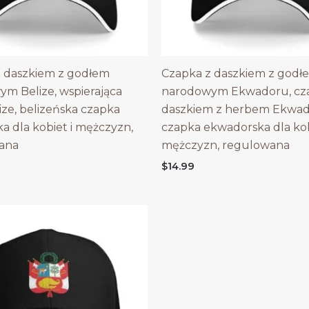
 daszkiem z godłem
Czapka z daszkiem z godł
m Belize, wspierająca
narodowym Ekwadoru, cz
ize, belizeńska czapka
daszkiem z herbem Ekwad
ka dla kobiet i mężczyzn,
czapka ekwadorska dla kob
ana
mężczyzn, regulowana
$
14.99