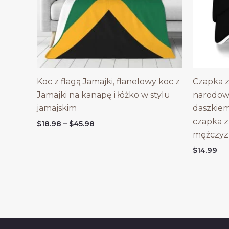
Koc z flagą Jamajki, flanelowy koc z
Czapka z
Jamajki na kanapę i łóżko w stylu
narodow
jamajskim
daszkie
czapka z
Price
$
18.98
–
$
45.98
range:
mężczyz
$18.98
$
14.99
through
$45.98