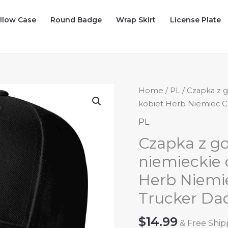
illow Case
Round Badge
Wrap Skirt
License Plate
Home
/
PL
/ Czapka z 
kobiet Herb Niemiec C
PL
Czapka z g
niemieckie 
Herb Niemi
Trucker Da
$
14.99
& Free Ship