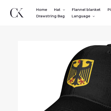
Skip
to
Home
Hat
Flannel blanket
P
content
Drawstring Bag
Language