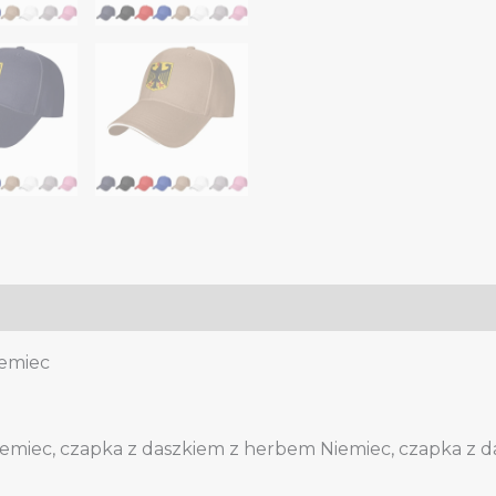
Czapka
baseballowa
Trucker
Dad
Hat
quantity
iemiec
emiec, czapka z daszkiem z herbem Niemiec, czapka z 