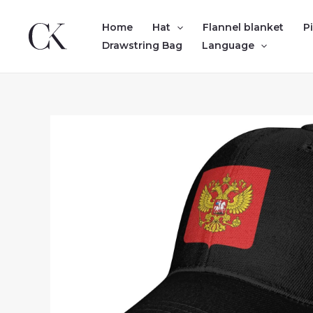
Skip
to
Home
Hat
Flannel blanket
P
content
Drawstring Bag
Language