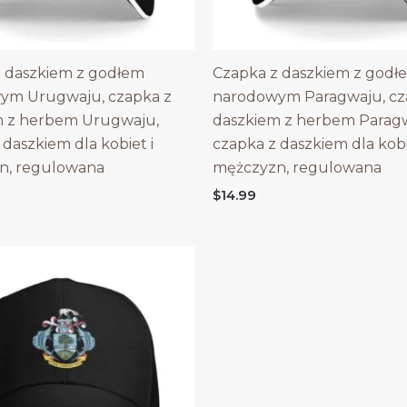
 daszkiem z godłem
Czapka z daszkiem z godł
ym Urugwaju, czapka z
narodowym Paragwaju, cz
m z herbem Urugwaju,
daszkiem z herbem Parag
 daszkiem dla kobiet i
czapka z daszkiem dla kobi
n, regulowana
mężczyzn, regulowana
$
14.99