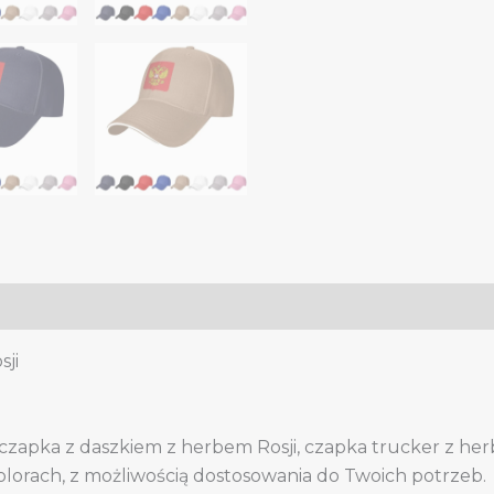
czapka
baseballowa,
czapka
trucker
z
daszkiem
quantity
sji
 czapka z daszkiem z herbem Rosji, czapka trucker z her
olorach, z możliwością dostosowania do Twoich potrzeb.