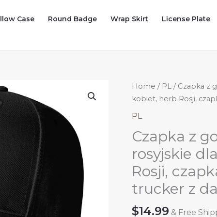
illow Case
Round Badge
Wrap Skirt
License Plate
Home
/
PL
/ Czapka z g
kobiet, herb Rosji, cza
PL
Czapka z go
rosyjskie dl
Rosji, czap
trucker z d
$
14.99
& Free Ship