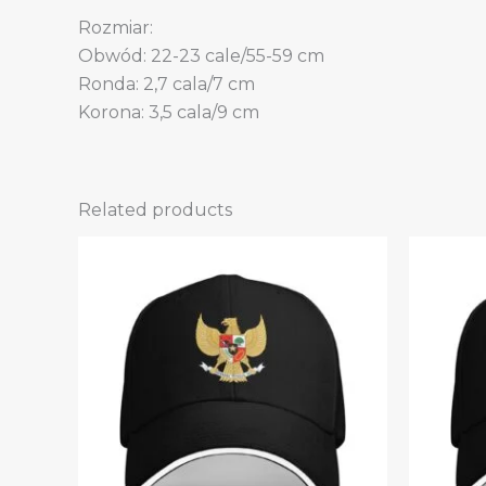
Rozmiar:
Obwód: 22-23 cale/55-59 cm
Ronda: 2,7 cala/7 cm
Korona: 3,5 cala/9 cm
Related products