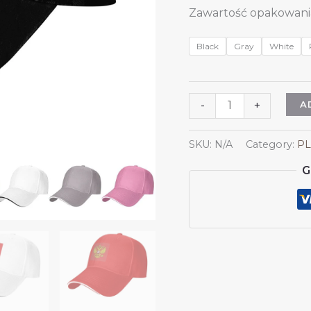
Zawartość opakowania:
Black
Gray
White
Czapka
A
-
+
z
godłem
SKU:
N/A
Category:
PL
Rosji,
G
czapki
rosyjskie
dla
mężczyzn
i
kobiet,
herb
Rosji,