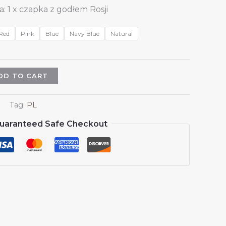
 1 x czapka z godłem Rosji
Red
Pink
Blue
Navy Blue
Natural
DD TO CART
Tag:
PL
uaranteed Safe Checkout