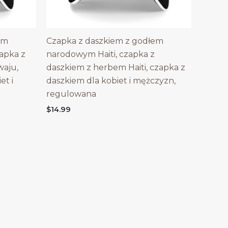
em
Czapka z daszkiem z godłem
apka z
narodowym Haiti, czapka z
waju,
daszkiem z herbem Haiti, czapka z
et i
daszkiem dla kobiet i mężczyzn,
regulowana
$
14.99