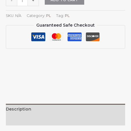
-
+
z
godłem
SKU:
N/A
Category:
PL
Tag:
PL
Wielkiej
Guaranteed Safe Checkout
Brytanii
Brytyjskie
czapki
dla
mężczyzn
i
kobiet
Herb
Wielkiej
Brytanii
Czapka
baseballowa
Trucker
Description
Dad
Hat
Additional information
quantity