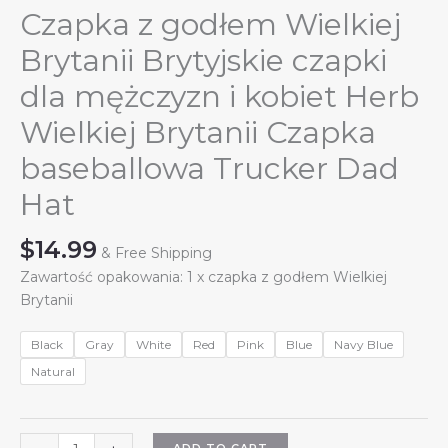
Czapka z godłem Wielkiej
Brytanii Brytyjskie czapki
dla mężczyzn i kobiet Herb
Wielkiej Brytanii Czapka
baseballowa Trucker Dad
Hat
$
14.99
& Free Shipping
Zawartość opakowania: 1 x czapka z godłem Wielkiej
Brytanii
Black
Gray
White
Red
Pink
Blue
Navy Blue
Natural
Czapka
ADD TO CART