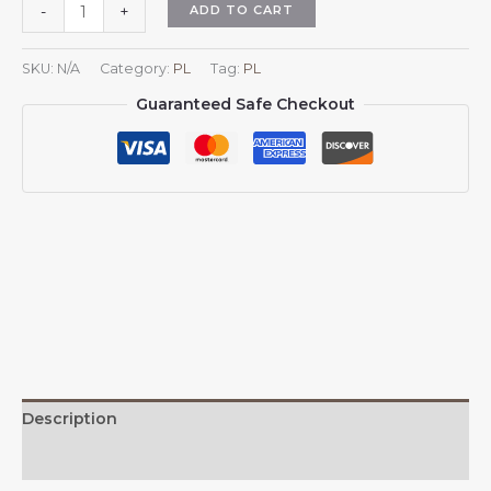
Czapka
ADD TO CART
-
+
z
herbem
SKU:
N/A
Category:
PL
Tag:
PL
Bahamów,
Guaranteed Safe Checkout
dzianinowa
czapka
z
herbem
Bahamów,
dzianinowa
czapka
na
zimę,
na
zewnątrz,
dla
mężczyzn
Description
i
kobiet
Additional information
na