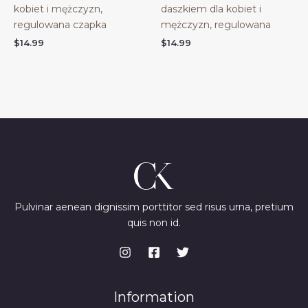
kobiet i mężczyzn,
daszkiem dla kobiet i
regulowana czapka
mężczyzn, regulowana
$
14.99
$
14.99
Pulvinar aenean dignissim porttitor sed risus urna, pretium
quis non id.
Information