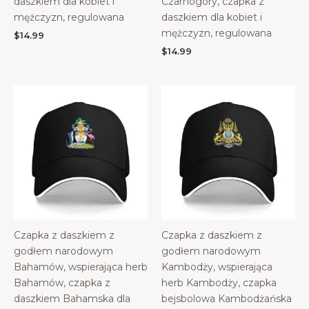
daszkiem dla kobiet i
Czarnogóry, czapka z
mężczyzn, regulowana
daszkiem dla kobiet i
mężczyzn, regulowana
$
14.99
$
14.99
Czapka z daszkiem z
Czapka z daszkiem z
godłem narodowym
godłem narodowym
Bahamów, wspierająca herb
Kambodży, wspierająca
Bahamów, czapka z
herb Kambodży, czapka
daszkiem Bahamska dla
bejsbolowa Kambodżańska