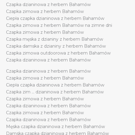
Czapka dzianinowa z herbem Bahamów
Bahamach
Czapka zimowa z herbem Bahamów
quantity
Ciepła czapka dzianinowa z herbem Bahamów
Czapka zimowa z herbem Bahamów na zimne dni
Czapka zimowa z herbem Bahamów
Czapka męska z dzianiny z herbem Bahamów
Czapka damska z dzianiny z herbem Bahamów
Czapka zimowa outdoorowa z herbem Bahamów
Czapka dzianinowa z herbem Bahamów
Czapka dzianinowa z herbem Bahamów
Czapka zimowa z herbem Bahamów
Ciepła czapka dzianinowa z herbem Bahamów
Czapka zim … dzianinowa z herbem Bahamów
Czapka zimowa z herbem Bahamów
Czapka dzianinowa z herbem Bahamów
Czapka zimowa z herbem Bahamów
Czapka dzianinowa z herbem Bahamów
Męska czapka dzianinowa z herbem Bahamów
Damska czapka dzianinowa z herbem Bahamów