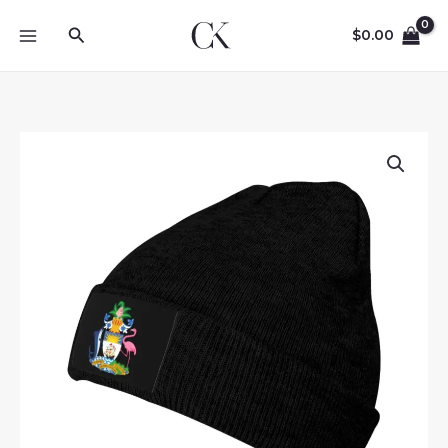
Skip
Search
to
$
0.00
content