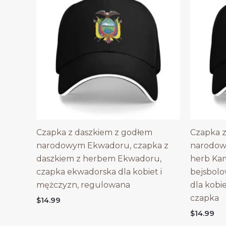
Czapka z daszkiem z godłem
Czapka z
narodowym Ekwadoru, czapka z
narodow
daszkiem z herbem Ekwadoru,
herb Ka
czapka ekwadorska dla kobiet i
bejsbol
mężczyzn, regulowana
dla kobi
czapka
$
14.99
$
14.99