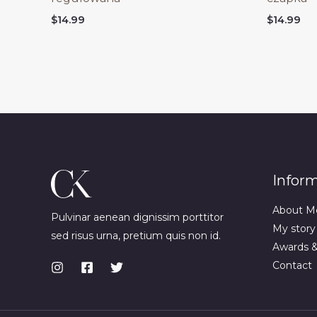
$
14.99
$
14.99
Infor
About M
Pulvinar aenean dignissim porttitor
My story
sed risus urna, pretium quis non id.
Awards 
Contact