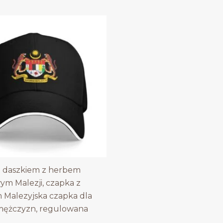
z daszkiem z herbem
m Malezji, czapka z
 Malezyjska czapka dla
 mężczyzn, regulowana