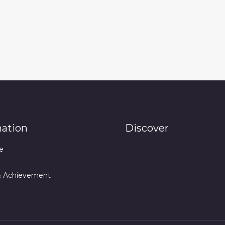
mation
Discover
e
& Achievement