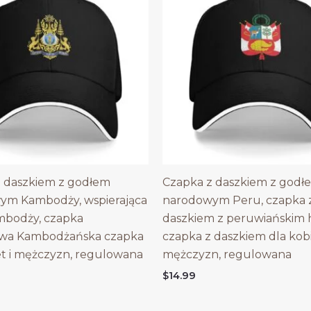
 daszkiem z godłem
Czapka z daszkiem z godł
ym Kambodży, wspierająca
narodowym Peru, czapka 
mbodży, czapka
daszkiem z peruwiańskim
owa Kambodżańska czapka
czapka z daszkiem dla kobi
et i mężczyzn, regulowana
mężczyzn, regulowana
$
14.99