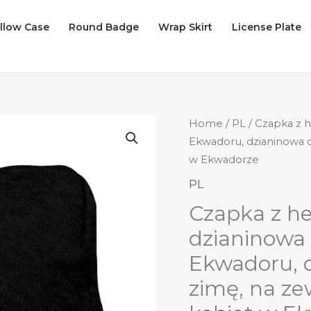
illow Case
Round Badge
Wrap Skirt
License Plate
Home
/
PL
/ Czapka z 
Ekwadoru, dzianinowa c
w Ekwadorze
PL
Czapka z h
dzianinowa
Ekwadoru, 
zimę, na ze