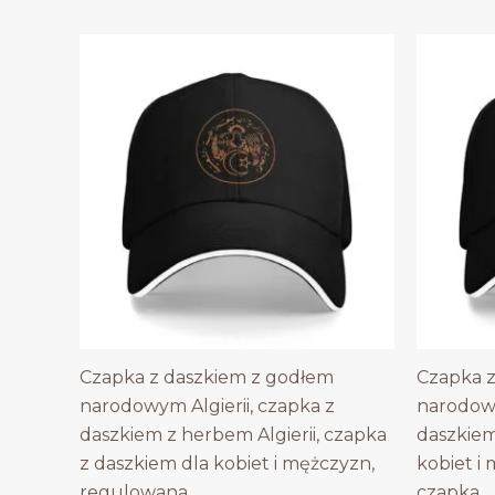
Czapka z daszkiem z godłem
Czapka 
narodowym Algierii, czapka z
narodowy
daszkiem z herbem Algierii, czapka
daszkiem
z daszkiem dla kobiet i mężczyzn,
kobiet i
regulowana
czapka