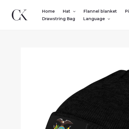
Skip
to
Home
Hat
Flannel blanket
P
content
Drawstring Bag
Language