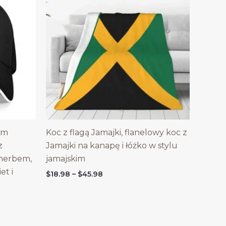
em
Koc z flagą Jamajki, flanelowy koc z
z
Jamajki na kanapę i łóżko w stylu
 herbem,
jamajskim
et i
Price
$
18.98
–
$
45.98
range:
$18.98
through
$45.98