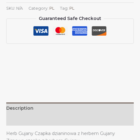
herbem
SKU:
N/A
Category:
PL
Tag:
PL
Gujany,
Guaranteed Safe Checkout
dzianinowa
czapka
z
herbem
Gujany,
dzianinowa
czapka
na
zimę,
na
zewnątrz,
dla
mężczyzn
Description
i
kobiet
Additional information
z
Herb Gujany Czapka dzianinowa z herbem Gujany
Gujany