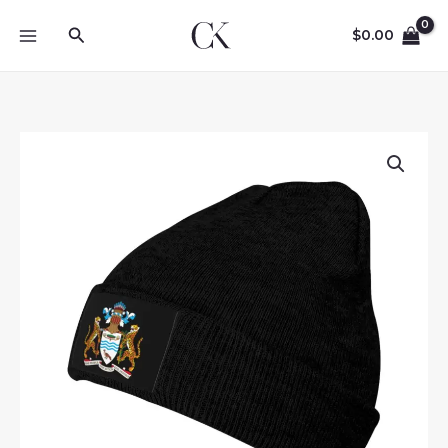
Skip
Search
to
$
0.00
content