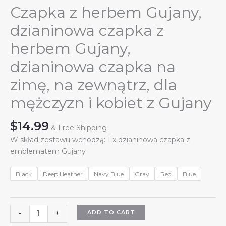
Czapka z herbem Gujany,
dzianinowa czapka z
herbem Gujany,
dzianinowa czapka na
zimę, na zewnątrz, dla
mężczyzn i kobiet z Gujany
$
14.99
& Free Shipping
W skład zestawu wchodzą: 1 x dzianinowa czapka z
emblematem Gujany
Black
Deep Heather
Navy Blue
Gray
Red
Blue
Czapka
ADD TO CART
-
+
z