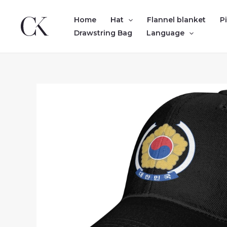
Skip
to
Home
Hat
Flannel blanket
P
content
Drawstring Bag
Language