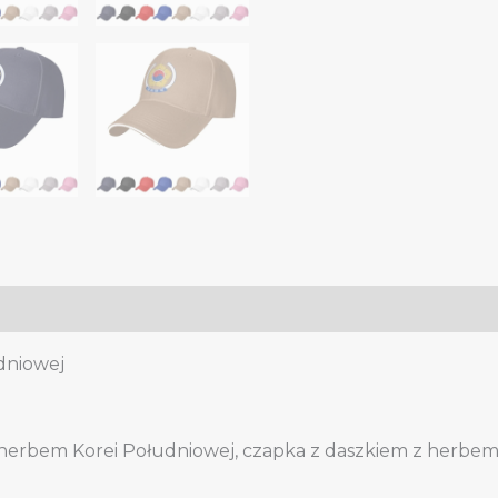
kobiet,
herb
Korei
Południowej,
czapka
baseballowa,
czapka
trucker
dad
hat
quantity
dniowej
herbem Korei Południowej, czapka z daszkiem z herbem 