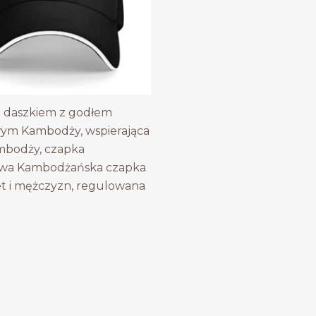
 daszkiem z godłem
ym Kambodży, wspierająca
mbodży, czapka
owa Kambodżańska czapka
et i mężczyzn, regulowana