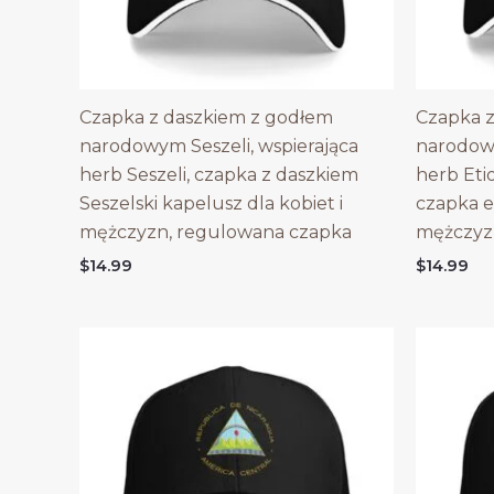
Czapka z daszkiem z godłem
Czapka z
narodowym Seszeli, wspierająca
narodowy
herb Seszeli, czapka z daszkiem
herb Etio
Seszelski kapelusz dla kobiet i
czapka et
mężczyzn, regulowana czapka
mężczyz
$
14.99
$
14.99