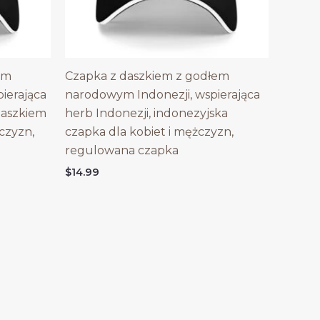
em
Czapka z daszkiem z godłem
erająca
narodowym Indonezji, wspierająca
daszkiem
herb Indonezji, indonezyjska
czyzn,
czapka dla kobiet i mężczyzn,
regulowana czapka
$
14.99