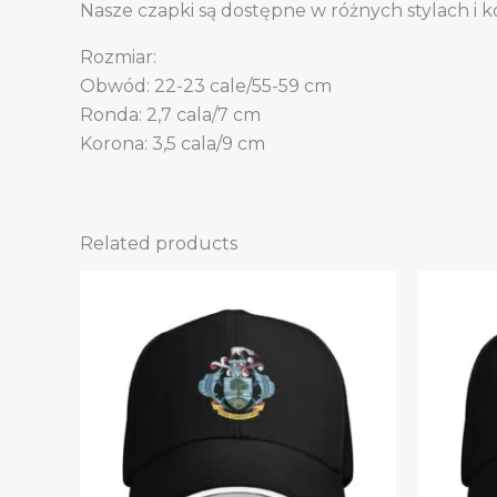
Nasze czapki są dostępne w różnych stylach i k
Rozmiar:
Obwód: 22-23 cale/55-59 cm
Ronda: 2,7 cala/7 cm
Korona: 3,5 cala/9 cm
Related products