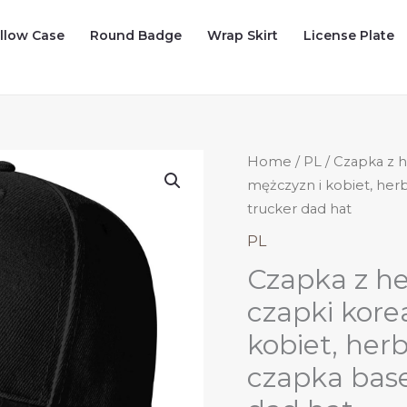
illow Case
Round Badge
Wrap Skirt
License Plate
Home
/
PL
/ Czapka z 
mężczyzn i kobiet, her
trucker dad hat
PL
Czapka z he
czapki kore
kobiet, her
czapka base