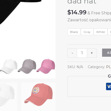
dad hat
$
14.99
& Free Ship
Zawartość opakowania
Black
Gray
White
Czapka
A
-
+
z
herbem
SKU:
N/A
Category:
PL
Korei
G
Południowej,
czapki
koreańskie
dla
mężczyzn
i