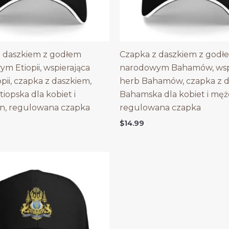
 daszkiem z godłem
Czapka z daszkiem z godł
m Etiopii, wspierająca
narodowym Bahamów, wspi
pii, czapka z daszkiem,
herb Bahamów, czapka z 
iopska dla kobiet i
Bahamska dla kobiet i męż
n, regulowana czapka
regulowana czapka
$
14.99