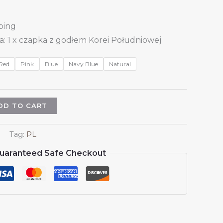
ping
: 1 x czapka z godłem Korei Południowej
Red
Pink
Blue
Navy Blue
Natural
DD TO CART
Tag:
PL
uaranteed Safe Checkout