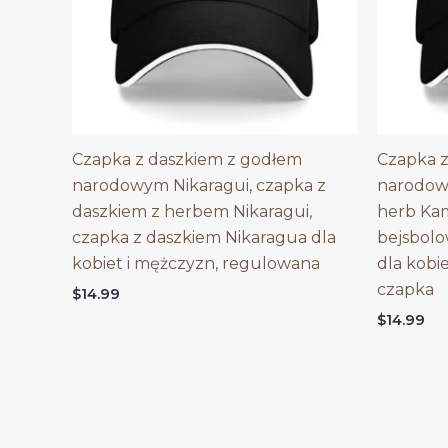
Czapka z daszkiem z godłem
Czapka z
narodowym Nikaragui, czapka z
narodow
daszkiem z herbem Nikaragui,
herb Ka
czapka z daszkiem Nikaragua dla
bejsbol
kobiet i mężczyzn, regulowana
dla kobi
czapka
$
14.99
$
14.99