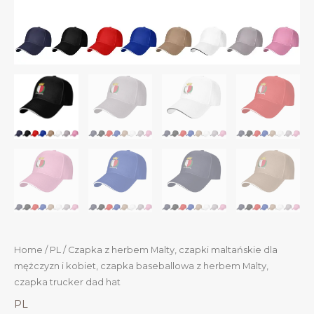
Home
/
PL
/ Czapka z herbem Malty, czapki maltańskie dla
mężczyzn i kobiet, czapka baseballowa z herbem Malty,
czapka trucker dad hat
PL