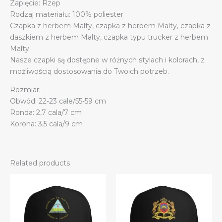
Zapięcie: Rzep
Rodzaj materiału: 100% poliester
Czapka z herbem Malty, czapka z herbem Malty, czapka z
daszkiem z herbem Malty, czapka typu trucker z herbem
Malty
Nasze czapki są dostępne w różnych stylach i kolorach, z
możliwością dostosowania do Twoich potrzeb.
Rozmiar:
Obwód: 22-23 cale/55-59 cm
Ronda: 2,7 cala/7 cm
Korona: 3,5 cala/9 cm
Related products