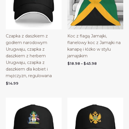
Czapka z daszkiem z
Koc z flagą Jamajki,
godłem narodowym
flanelowy koc z Jamajki na
Urugwaju, czapka z
kanapę i łóżko w stylu
daszkiem z herbem
jamajskim
Urugwaju, czapka z
Price
$
18.98
–
$
45.98
range:
daszkiem dla kobiet i
$18.98
mężczyzn, regulowana
through
$45.98
$
14.99