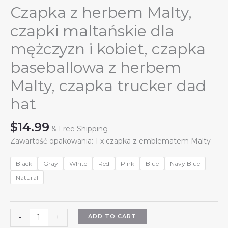
Czapka z herbem Malty,
czapki maltańskie dla
mężczyzn i kobiet, czapka
baseballowa z herbem
Malty, czapka trucker dad
hat
$
14.99
& Free Shipping
Zawartość opakowania: 1 x czapka z emblematem Malty
Black
Gray
White
Red
Pink
Blue
Navy Blue
Natural
Czapka
ADD TO CART
-
+
z