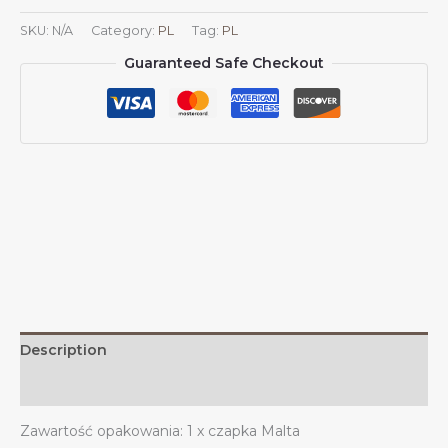
herbem
SKU:
N/A
Category:
PL
Tag:
PL
Malty,
Guaranteed Safe Checkout
czapki
maltańskie
dla
mężczyzn
i
kobiet,
czapka
baseballowa
z
herbem
Malty,
czapka
trucker
Description
dad
hat
Additional information
quantity
Zawartość opakowania: 1 x czapka Malta