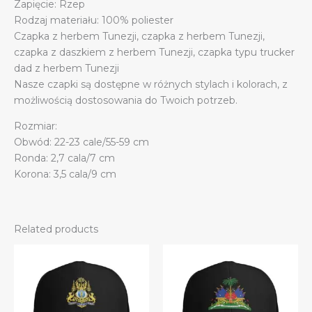
Zapięcie: Rzep
Rodzaj materiału: 100% poliester
Czapka z herbem Tunezji, czapka z herbem Tunezji,
czapka z daszkiem z herbem Tunezji, czapka typu trucker
dad z herbem Tunezji
Nasze czapki są dostępne w różnych stylach i kolorach, z
możliwością dostosowania do Twoich potrzeb.
Rozmiar:
Obwód: 22-23 cale/55-59 cm
Ronda: 2,7 cala/7 cm
Korona: 3,5 cala/9 cm
Related products