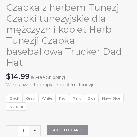
Czapka z herbem Tunezji
Czapki tunezyjskie dla
mężczyzn i kobiet Herb
Tunezji Czapka
baseballowa Trucker Dad
Hat
$
14.99
& Free Shipping
W zestawie: 1 x czapka z godłem Tunezji
Black
Gray
White
Red
Pink
Blue
Navy Blue
Natural
Czapka
ADD TO CART
-
+
z