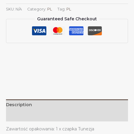
herbem
SKU:
N/A
Category:
PL
Tag:
PL
Tunezji
Guaranteed Safe Checkout
Czapki
tunezyjskie
dla
mężczyzn
i
kobiet
Herb
Tunezji
Czapka
baseballowa
Trucker
Dad
Hat
Description
quantity
Additional information
Zawartość opakowania: 1 x czapka Tunezja