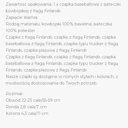
Zawartość opakowania: 1 x czapka baseballowa z siateczki
quantity
kowbojskiej z flagą Finlandii
Zapięcie: klamra
Rodzaj materiału: kowbojski 100% bawełna, siateczka
100% poliester
Czapka z flagą Finlandii, czapka z flagą Finlandii, czapka
baseballowa z flagą Finlandii, czapka typu trucker z flagą
Finlandii, czapka plażowa z flagą Finlandii
Czapka z flagą Finlandii, czapka z flagą Finlandii, czapka
baseballowa z flagą Finlandii, czapka typu trucker z flagą
Finlandii, czapka plażowa z flagą Finlandii
Nasze czapki są dostępne w różnych stylach i kolorach, z
możliwością dostosowania do Twoich potrzeb.
Rozmiar:
Obwód 22-23 cale/55-59 cm
Ronda 2,8 cala/7 cm
Korona 4,3 cala/11 cm