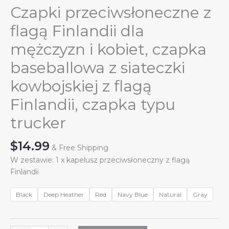
Czapki przeciwsłoneczne z
flagą Finlandii dla
mężczyzn i kobiet, czapka
baseballowa z siateczki
kowbojskiej z flagą
Finlandii, czapka typu
trucker
$
14.99
& Free Shipping
W zestawie: 1 x kapelusz przeciwsłoneczny z flagą
Finlandii
Black
Deep Heather
Red
Navy Blue
Natural
Gray