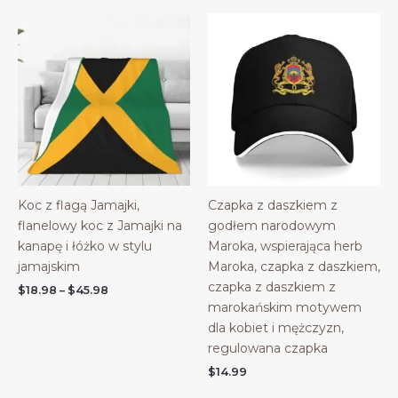
Koc z flagą Jamajki,
Czapka z daszkiem z
flanelowy koc z Jamajki na
godłem narodowym
kanapę i łóżko w stylu
Maroka, wspierająca herb
jamajskim
Maroka, czapka z daszkiem,
czapka z daszkiem z
Price
$
18.98
–
$
45.98
range:
marokańskim motywem
$18.98
dla kobiet i mężczyzn,
through
$45.98
regulowana czapka
$
14.99