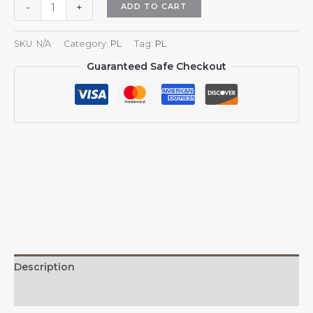
Czapki
ADD TO CART
-
+
przeciwsłoneczne
z
SKU:
N/A
Category:
PL
Tag:
PL
flagą
Guaranteed Safe Checkout
Finlandii
dla
mężczyzn
i
kobiet,
czapka
baseballowa
z
siateczki
kowbojskiej
z
flagą
Finlandii,
Description
czapka
typu
Additional information
trucker