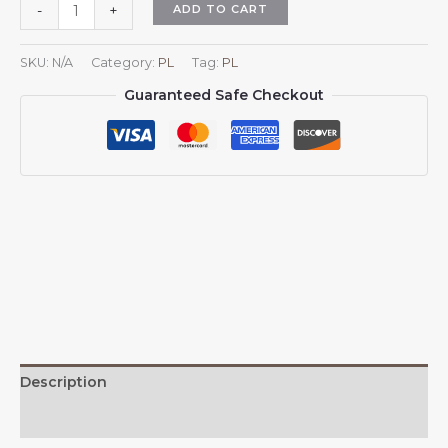
Czapki
ADD TO CART
-
+
przeciwsłoneczne
z
SKU:
N/A
Category:
PL
Tag:
PL
flagą
Guaranteed Safe Checkout
Kolumbii
dla
mężczyzn
i
kobiet,
czapka
baseballowa
z
siateczki
kowbojskiej
z
flagą
Kolumbii,
Description
kolumbijska
czapka
Additional information
typu