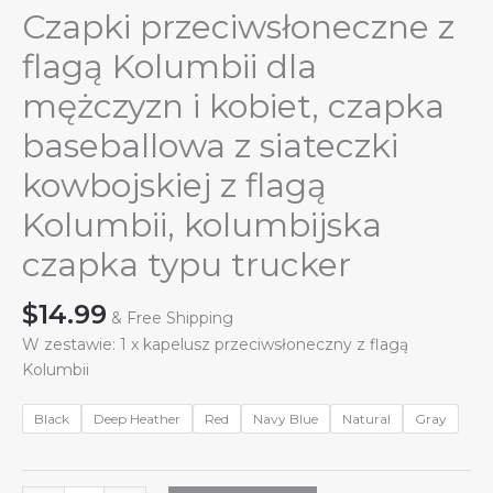
Czapki przeciwsłoneczne z
flagą Kolumbii dla
mężczyzn i kobiet, czapka
baseballowa z siateczki
kowbojskiej z flagą
Kolumbii, kolumbijska
czapka typu trucker
$
14.99
& Free Shipping
W zestawie: 1 x kapelusz przeciwsłoneczny z flagą
Kolumbii
Black
Deep Heather
Red
Navy Blue
Natural
Gray