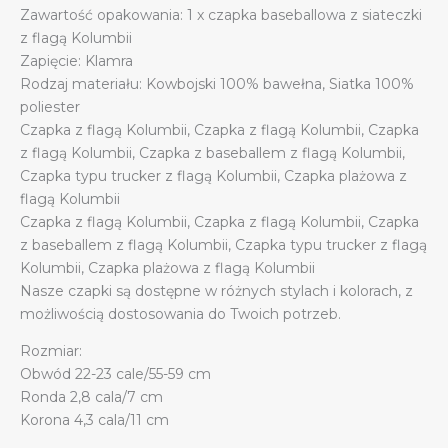
Zawartość opakowania: 1 x czapka baseballowa z siateczki
trucker
z flagą Kolumbii
quantity
Zapięcie: Klamra
Rodzaj materiału: Kowbojski 100% bawełna, Siatka 100%
poliester
Czapka z flagą Kolumbii, Czapka z flagą Kolumbii, Czapka
z flagą Kolumbii, Czapka z baseballem z flagą Kolumbii,
Czapka typu trucker z flagą Kolumbii, Czapka plażowa z
flagą Kolumbii
Czapka z flagą Kolumbii, Czapka z flagą Kolumbii, Czapka
z baseballem z flagą Kolumbii, Czapka typu trucker z flagą
Kolumbii, Czapka plażowa z flagą Kolumbii
Nasze czapki są dostępne w różnych stylach i kolorach, z
możliwością dostosowania do Twoich potrzeb.
Rozmiar:
Obwód 22-23 cale/55-59 cm
Ronda 2,8 cala/7 cm
Korona 4,3 cala/11 cm