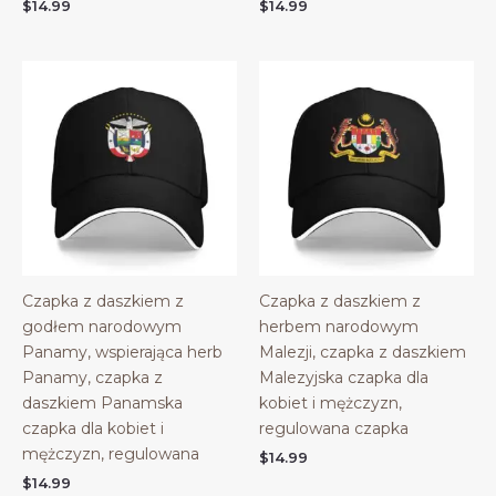
$
14.99
$
14.99
Czapka z daszkiem z
Czapka z daszkiem z
godłem narodowym
herbem narodowym
Panamy, wspierająca herb
Malezji, czapka z daszkiem
Panamy, czapka z
Malezyjska czapka dla
daszkiem Panamska
kobiet i mężczyzn,
czapka dla kobiet i
regulowana czapka
mężczyzn, regulowana
$
14.99
$
14.99