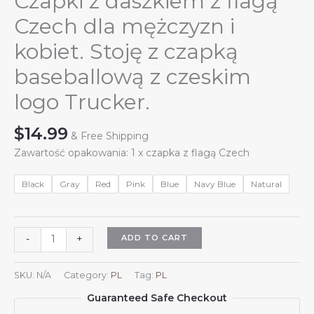
Czapki z daszkiem z flagą
Czech dla mężczyzn i
kobiet. Stoję z czapką
baseballową z czeskim
logo Trucker.
$
14.99
& Free Shipping
Zawartość opakowania: 1 x czapka z flagą Czech
Black
Gray
Red
Pink
Blue
Navy Blue
Natural
Czapki
ADD TO CART
-
+
z
daszkiem
SKU:
N/A
Category:
PL
Tag:
PL
z
Guaranteed Safe Checkout
flagą