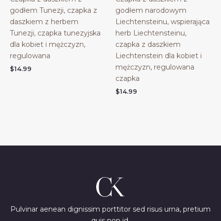
godłem Tunezji, czapka z
godłem narodowym
daszkiem z herbem
Liechtensteinu, wspierająca
Tunezji, czapka tunezyjska
herb Liechtensteinu,
dla kobiet i mężczyzn,
czapka z daszkiem
regulowana
Liechtenstein dla kobiet i
mężczyzn, regulowana
$
14.99
czapka
$
14.99
Pulvinar aenean dignissim porttitor sed risus urna, pretium
quis non id.