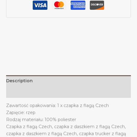
Czech
dla
mężczyzn
i
kobiet.
Stoję
z
czapką
baseballową
z
czeskim
logo
Description
Trucker.
quantity
Additional information
Zawartość opakowania: 1 x czapka z flagą Czech
Zapięcie: rzep
Rodzaj materiału: 100% poliester
Czapka z flagą Czech, czapka z daszkiem z flagą Czech,
czapka z daszkiem z flagą Czech, czapka trucker z flagą