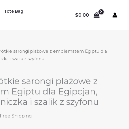
Tote Bag
$
0.00
rótkie sarongi plażowe z emblematem Egiptu dla
zka i szalik z szyfonu
tkie sarongi plażowe z
 Egiptu dla Egipcjan,
iczka i szalik z szyfonu
l
urrent
 Free Shipping
rice