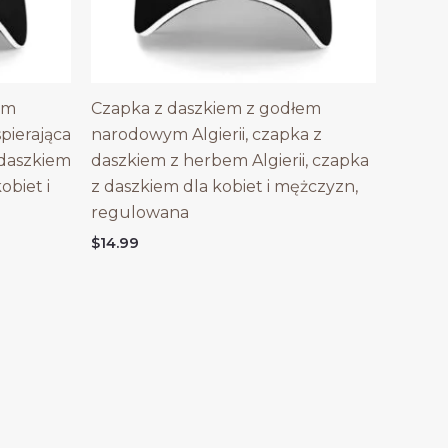
em
Czapka z daszkiem z godłem
ierająca
narodowym Algierii, czapka z
 daszkiem
daszkiem z herbem Algierii, czapka
obiet i
z daszkiem dla kobiet i mężczyzn,
regulowana
$
14.99