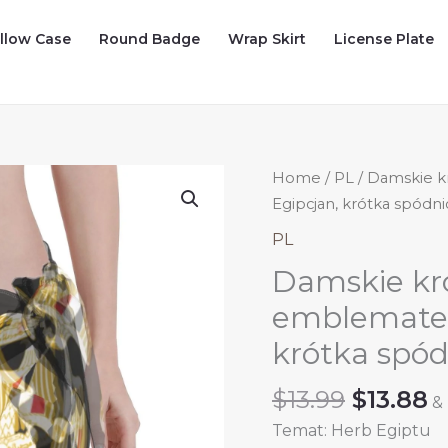
illow Case
Round Badge
Wrap Skirt
License Plate
Home
/
PL
/ Damskie k
Egipcjan, krótka spódnic
PL
Damskie kró
emblematem
krótka spódn
Origina
C
$
13.99
$
13.88
&
price
p
Temat: Herb Egiptu