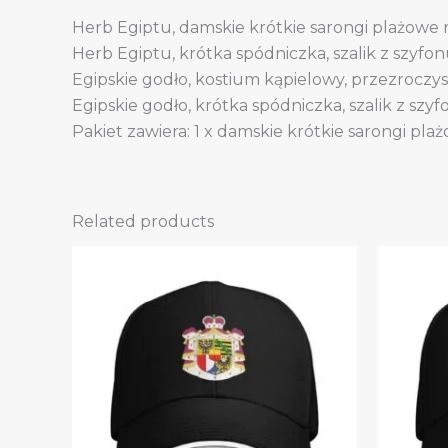
Herb Egiptu, damskie krótkie sarongi plażowe 
Herb Egiptu, krótka spódniczka, szalik z szyfo
Egipskie godło, kostium kąpielowy, przezroczys
Egipskie godło, krótka spódniczka, szalik z szy
Pakiet zawiera: 1 x damskie krótkie sarongi pla
Related products