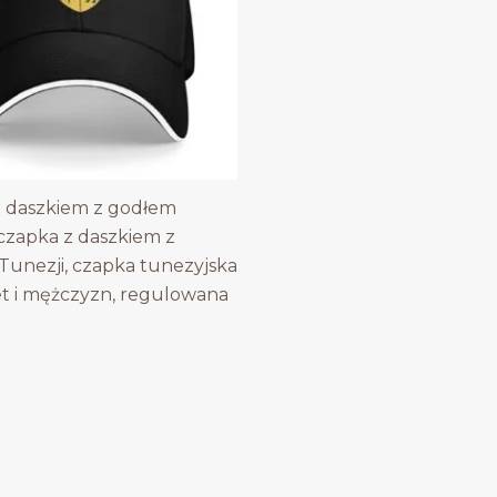
 daszkiem z godłem
 czapka z daszkiem z
unezji, czapka tunezyjska
et i mężczyzn, regulowana