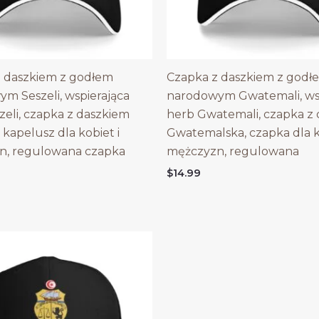
 daszkiem z godłem
Czapka z daszkiem z godł
m Seszeli, wspierająca
narodowym Gwatemali, wsp
zeli, czapka z daszkiem
herb Gwatemali, czapka z
 kapelusz dla kobiet i
Gwatemalska, czapka dla k
n, regulowana czapka
mężczyzn, regulowana
$
14.99