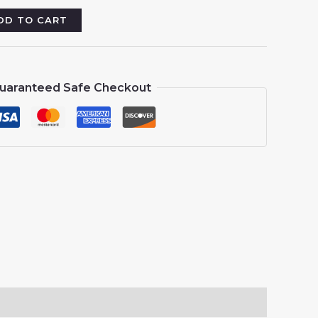
:
13.88.
DD TO CART
uaranteed Safe Checkout