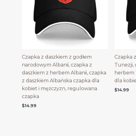
Czapka z daszkiem z godłem
Czapka z
narodowym Albanii, czapka z
Tunezji,
daszkiem z herbem Albanii, czapka
herbem T
z daszkiem Albańska czapka dla
dla kobi
kobiet i mężczyzn, regulowana
$
14.99
czapka
$
14.99