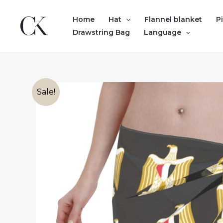
Skip
to
Home
Hat
Flannel blanket
P
content
Drawstring Bag
Language
Sale!