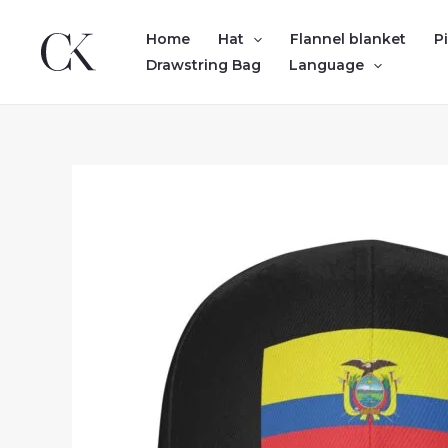
Skip
to
Home
Hat
Flannel blanket
P
content
Drawstring Bag
Language