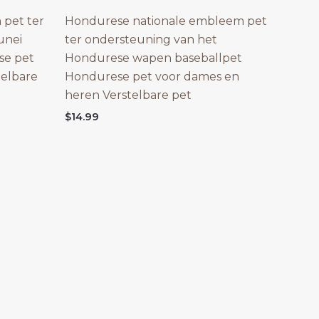
 pet ter
Hondurese nationale embleem pet
unei
ter ondersteuning van het
se pet
Hondurese wapen baseballpet
telbare
Hondurese pet voor dames en
heren Verstelbare pet
$
14.99