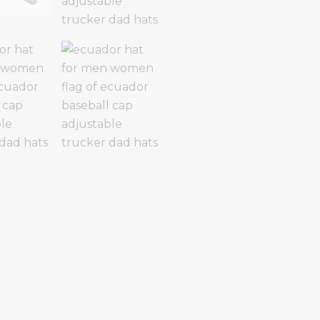
verstelbare
truckerpet,
dad
hat.
quantity