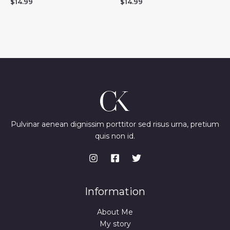
$
14.99
$
14.99
Pulvinar aenean dignissim porttitor sed risus urna, pretium
quis non id.
Information
About Me
My story