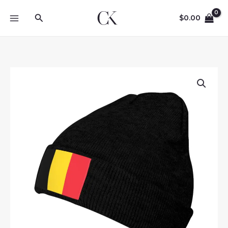
Skip
Search
to
$
0.00
content