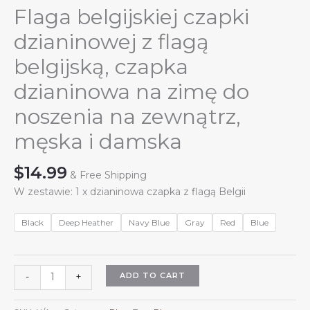
Flaga belgijskiej czapki
dzianinowej z flagą
belgijską, czapka
dzianinowa na zimę do
noszenia na zewnątrz,
męska i damska
$
14.99
& Free Shipping
W zestawie: 1 x dzianinowa czapka z flagą Belgii
Black
Deep Heather
Navy Blue
Gray
Red
Blue
Flaga
ADD TO CART
-
+
belgijskiej
czapki